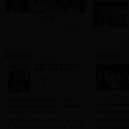
老爸当家
电视剧《老爸当家》讲述了父亲权来和四个女儿
权芳、权薇、权水、权爱一家人在经历各种琐事之
骡子和金子
后，最终携手共迎幸福未来的
[详细]
骡子与金子剧
[详
正方反方
剧评天下
韩语和泰剧热播 你更喜欢
看哪个国家的偶像剧？
正方
反方
0
0
《花少3》江疏影
·[正方观点]
韩剧主演外形亮眼，剧情曲折虐心，
他是反腐剧中赵
多年来在中国培养了大批忠实观众。随着韩剧制作
的日趋精良，可看性也逐渐倍增。
到底发生了什么？
赵又廷多宠高圆
·[反方观点]
泰剧近几年在中国引发了新的收视狂
潮，男主角帅气逼人，那主角美丽性感。连徐铮都
宋祖儿王思聪是