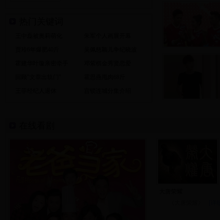
热门关键词
王中磊被奥莉萌化
朱军个人画展开幕
贾玲6年爆肥40斤
吴佩慈颖儿争纪晓波
霍建华叶璇亲密牵手
邓紫棋金秀贤恋爱
回顾"文章出轨门"
霍思燕甩肉68斤
王菲经纪人退休
宫锁连城分集介绍
在线看剧
大唐荣耀
《大唐荣耀》
[详