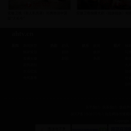
安徽卫视《美人私房菜》郑爽饰演中国
安徽卫视独播大剧《姐妹姐妹》精
版“大长今”
ahtv.cn
新闻
新闻推荐
热剧
剧讯
娱乐
娱闻
图片
独
独家策划
剧评
娱评
写
直播安徽
剧照
热图
偷
新闻画报
大
生活纪实
搞
奇闻趣事
社
剧
关于我们
-
联系我们
-
版权声
皖ICP备11010175号-1
信息网络传播视听节
Copyrig
?
?