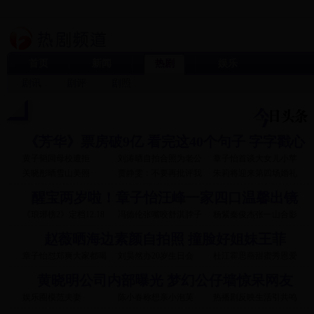
首页
新闻
热剧
娱乐
剧讯
剧评
剧照
《芳华》票房破9亿 看完这40个句子 字字戳心
黄子韬回母校遭拒
刘涛晒自拍合照为老公
章子怡首谈大女儿小苹
关晓彤晒雪山美照
贾静雯：不要再批评我
朱莉将迎来第四场婚礼
醒宝两岁啦！章子怡汪峰一家四口温馨出镜
《琅琊榜2》定档12.18
冯德伦张嘴咬舒淇脖子
杨紫秦俊杰张一山合影
赵薇晒海边素颜自拍照 撞脸好姐妹王菲
章子怡怼郑爽大家都喝
刘昊然办20岁生日会
杜江霍思燕甜蜜秀恩爱
黄晓明公司内部曝光 梦幻公仔墙惊呆网友
娱乐圈模范夫妻
陈小春称想亲小泡芙
热播剧反映生活引共鸣