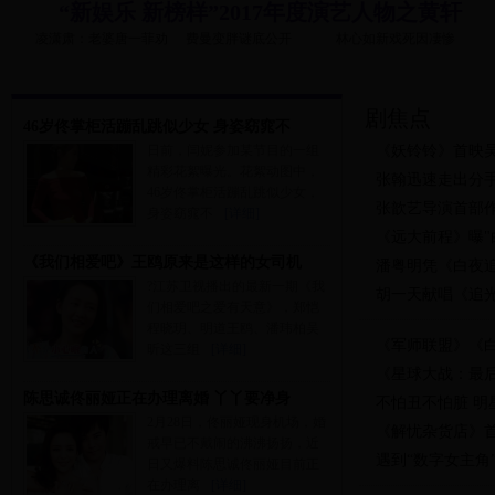
“新娱乐 新榜样”2017年度演艺人物之黄轩
凌潇肃：老婆唐一菲劝
费曼变胖谜底公开
林心如新戏死因凄惨
剧焦点
46岁佟掌柜活蹦乱跳似少女 身姿窈窕不
日前，闫妮参加某节目的一组
《妖铃铃》首映
精彩花絮曝光。花絮动图中，
张翰迅速走出分
46岁佟掌柜活蹦乱跳似少女，
张歆艺导演首部
身姿窈窕不
[详细]
《远大前程》曝"
《我们相爱吧》王鸥原来是这样的女司机
潘粤明凭《白夜
?江苏卫视播出的最新一期《我
胡一天献唱《追光
们相爱吧之爱有天意》，郑恺
程晓玥、明道王鸥、潘玮柏吴
《军师联盟》《
昕这三组
[详细]
《星球大战：最
陈思诚佟丽娅正在办理离婚 丫丫要净身
不怕丑不怕脏 明
2月28日，佟丽娅现身机场，婚
《解忧杂货店》
戒早已不戴闹的沸沸扬扬，近
遇到“数字女主角
日又爆料陈思诚佟丽娅目前正
在办理离
[详细]