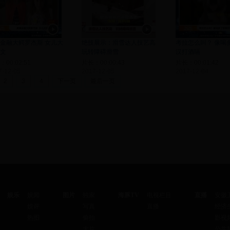
金融大鳄罗杰斯 女儿大
绝技展示：滑雪达人技艺高
考拉怎么叫？ 像喝
文
玩转障碍滑雪
汉打酒嗝
00:02:51
片长：00:00:43
片长：00:01:42
7-12-05
2017-12-05
2017-12-04
2
3
4
下一页
最后一页
娱乐
娱闻
图片
独家
海豚TV
电视栏目
直播
安徽
娱评
写真
直播
经济
热图
偷拍
影视
大片
公共