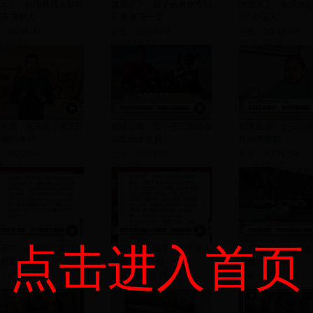
天下：料理机器人好聪
微观天下：椰子从海南寄到
微观天下：全球掀起
完美复制大
长春 摇身一变
热” 外国人“
00:01:37
片长：00:01:27
片长：00:02:30
7-12-13
2017-12-13
2017-12-13
生活：托马斯小火车升
极限运动：空中开车玩跳伞
创意生活：女孩心灵
 能玩各种
如此玩法很刺
作创意蛋糕
00:00:54
片长：00:01:34
片长：00:01:50
7-12-07
2017-12-07
2017-12-07
点击进入首页
天下：小学生文采飞扬
微观天下：医学女生手绘人
快乐生活：玩法有创
都是文案
体器官 张张都
泥做成不倒翁
00:01:47
片长：00:01:00
片长：00:00:34
7-12-06
2017-12-06
2017-12-06