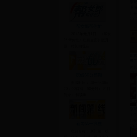
微观
明 
片长：
201
帮女郎帮你忙
2013年元月1日，《帮女
郎 帮你忙》栏目全面扩版升
级，时长由现在
创意
级了
片长：
201
夜线60分整期
播出时间： 周一至周日
20：00首播（60分钟） 栏目
简介： 解读重
微观
个个
片长：
新闻第一线整
201
栏目名称： 新闻第一线