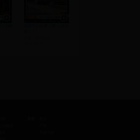
多了的醉
军训千人玩“萝卜蹲” 六班太
惨了
片长：00:01:11
2017-12-04
卫视
其他
栏目
生活频道
广告
频道
华星传媒
频道