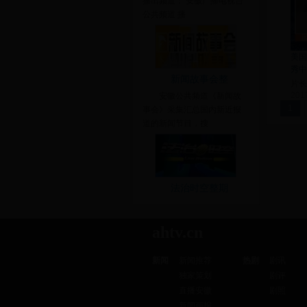
播出频道： 安徽广播电视台
公共频道 播
美国
秀中
新闻故事会整
片长：
201
安徽公共频道《新闻故
1
事会》采集汇总国内新近报
道的新闻节目，搜
法治时空整期
ahtv.cn
新闻
新闻推荐
热剧
剧讯
独家策划
剧评
直播安徽
剧照
新闻画报