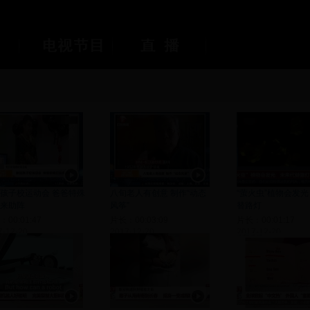
孩子校运动会 爸爸特殊
八旬老人有创意 制作“动态
“萤火虫”植物会发光
来助阵
风筝”
替路灯
00:01:47
片长：00:03:09
片长：00:01:17
7-12-20
2017-12-20
2017-12-20