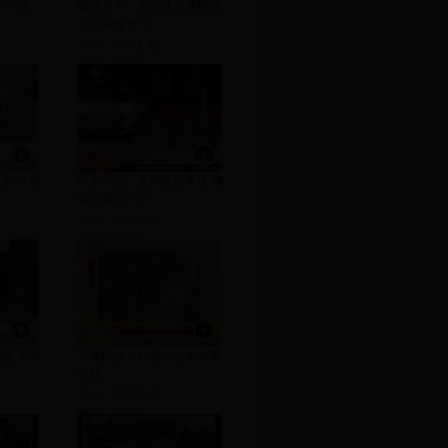
“中文
微观天下：南方妹子遇到北
方葱震惊 长了
片长：00:01:41
2017-12-07
手巧 制
广东中山：老司机炫车技 指
缝间倒出一个
片长：00:00:52
2017-12-06
意 用水
不做作业！只要学生有本事
学好
片长：00:00:17
2017-12-05