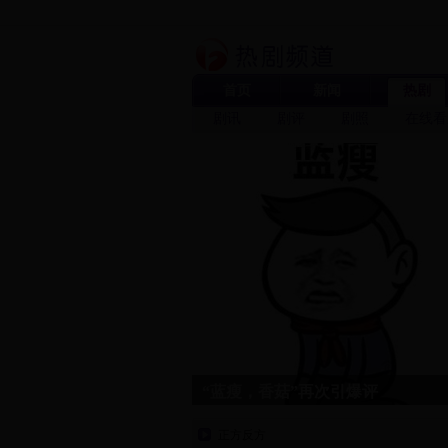
首页
新闻
热剧
剧讯
剧评
剧照
在线看
“蓝瘦，香菇”再次引爆评
正方反方