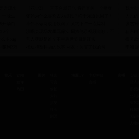
是康熙来
《花少3》一言不合就开怼 看得真叫一个暗爽
魏大勋
：一脸生
张翰为什么喜欢古力娜扎？终于知道原因了！
人民的
卿开场白
卓伟不做诗改用歌词了 又约下午一点爆料
张杰对
红2个
演唱会现场发飙骂保安 周杰伦录视频道歉：不
靳东白
多bug
艺人腿腿是谁？不幸离世节目组证实
揭蒋欣
钟赚到2万
杨迪和塑料袋的故事 网友：厉害了我的哥
李湘自
娱乐
娱闻
图片
独家
海豚TV
电视栏目
直播
安徽
娱评
写真
直播
经济
热图
偷拍
影视
大片
公共
搞笑
综艺
社会
科教
剧照
国际
人物