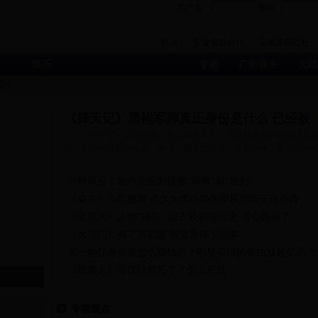
用户名
密码
热点：
安徽省出台共
安徽首届红杜
娱乐
专题
广告服务
无线
剧
《择天记》黑袍军师真正身份是什么 已经被
《择天记》正在热播，有些网友发现，小说和电视剧的剧情是
的，如今电视剧一出来，很多人都在追小说，了解剧情，那么黑袍
外科风云：如何依据剧情看“审辨”着“批判”
《奋斗》十年重聚 佟大为李小璐朱雨辰助阵王珞丹跨
《思美人》人物“插队” 跟古装剧聊历史 当心跑偏了
《大宅门》有了京剧版 郭宝昌终于圆梦
第一狗仔卓伟是怎么赚钱的？明星买回的偷拍或超亿元？
《思美人》张仪结局死了？怎么死的
专家观点