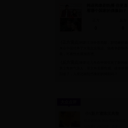
韩语和泰剧热播 你更喜
看哪个国家的偶像剧？
正方
反方
0
0
·[正方观点]
韩剧主演外形亮眼，剧情曲折虐
来在中国培养了大批忠实观众。随着韩剧制作
良，可看性也逐渐倍增。
赵丽颖18天没睡觉还能活蹦
·[反方观点]
泰剧近几年在中国引发了新的收
男主角帅气逼人，那主角美丽性感。连徐铮都
囧途了，人类还能阻挡泰剧的脚部吗？
大众点评
小S新片遭陈汉典整
新浪娱乐讯 据台湾媒体报道
S[微博]（徐熙娣
更多>>