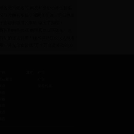
晒古天乐签名照 网友却纷纷心疼他被骗
名义片酬有多低？祁同伟笑说：再低也值
于谢娜删微博的事情 做出了回应！
百何刚拍完吻戏 助理居然立马递来一张
背后的强大背景！怪不得韩红说没人敢潜
曝一月光伙食费就7万？开支是蒋欣的80
卫视
其他
栏目
生活频道
广告
频道
华星传媒
频道
频道
频道
频道
频道