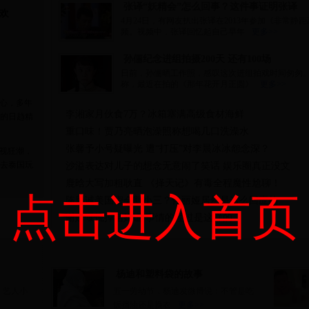
张译“妖精会”怎么回事？这件事证明张译
欢
4月24日，有网友扒出张译在2013年参加《非常静
频。视频中，张译回忆起自己早年
更多>>
孙俪纪念进组拍摄200天 还有100场
日前，孙俪晒工作照，感叹这次进组拍戏时间匆匆
称，最近在拍的《那年花开月正圆》
更多>>
心，多年
李湘家月伙食7万？冰箱塞满高级食材海鲜
的日趋精
重口味！贾乃亮晒泡澡照称想喝几口洗澡水
张馨予小号疑曝光 遭“打压”对李晨冰冰怨念深？
视狂潮，
去泰国玩
沙溢表达对儿子的想念无意闹了笑话 娱乐圈真正没文
鹿晗大写加粗耿直 《择天记》有毒全程魔性尬聊！
点击进入首页
陈思诚美国密会新小三？佟丽娅居然是这么回应的
谢娜曝烧掉结婚证 事情的经过是这样的
杨迪和塑料袋的故事
，艺人小
五一劳动节，杨迪发微博说：不管是吃
饭挡油还是换衣
更多>>