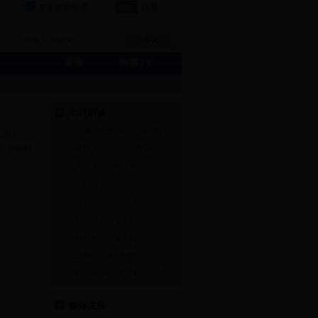
下次自动登录
注册
直播
海豚TV
七日剧谈
《职场是个技术活》剧情介
有出入
军
[详情]
《求婚大作战》剧情介绍
《思美人》剧情介绍
《求婚大作战》剧情介绍
《择天记》剧情介绍
《繁星四月》剧情介绍
《外科风云》剧情介绍
《白鹿原》剧情介绍
《赛小花的远大前程》剧情
媒体关注