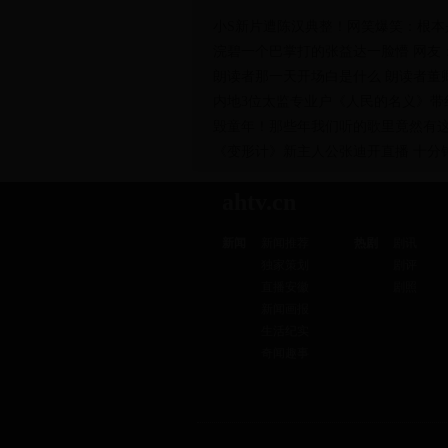
张翰晒与发小合照 网友：
小S新片遭陈汉典整！网笑爆笑：根本
浣碧一个巴掌打的张益达一脸懵 网友
朗读者那一天开场白是什么 朗读者董
内地3位太监专业户《人民的名义》带
毁童年！那些年我们听的歌里竟然有这么
《变形计》新主人公张迪开直播 十分
ahtv.cn
新闻
新闻推荐
热剧
剧讯
独家策划
剧评
网红中的三位不整容 网友
直播安徽
剧照
新闻画报
生活纪实
奇闻趣事