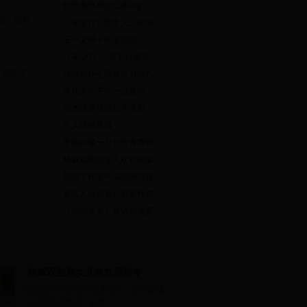
歌里竟然有这么多bug
距离》的视
《变形计》新主人公张迪
王子文晒十年前旧照
《花少3》一言不合就开
。她发文
张翰为什么喜欢古力娜扎
卓伟又约下午一点爆料
周杰伦录视频公开道歉
艺人腿腿是谁？
李湘自曝一月光伙食费就
杨威双胞胎女儿欢欢撞脸
郑恺工作室不满跑男节目
黄磊人设因黄小厨事件崩
《锦绣未央》被诉抄袭案
杨威双胞胎女儿欢欢撞脸羊
基因这个东西实在是太强了，兄弟姐妹
小时候长得很多
更多>>