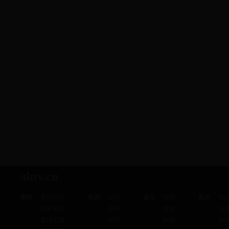
ahtv.cn
新闻
新闻推荐
热剧
剧讯
娱乐
娱闻
图片
独
独家策划
剧评
娱评
写
直播安徽
剧照
热图
偷