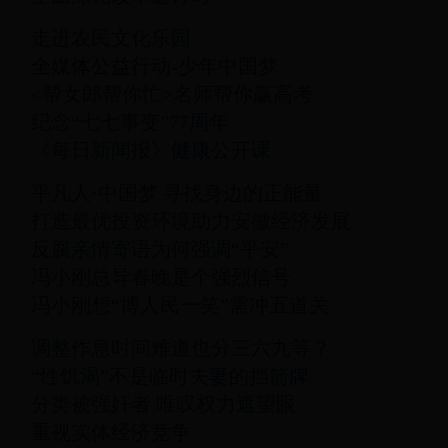
走进农民文化乐园
全媒体公益行动-少年中国梦
<帮女郎帮你忙>名师帮你赢高考
纪念“七七事变”77周年
《每日新闻报》健康公开课
平凡人·中国梦 寻找身边的正能量
打造最优投资环境助力安徽经济发展
反腐亲情寄语为何强调“平安”
冯小刚总导春晚是个强烈信号
冯小刚想“博人民一笑”需冲五道关
调整作息时间难道也分三六九等？
“性饥渴”不是临时夫妻的挡箭牌
分类被强奸者 唯叹权力遮望眼
重视实体经济竞争