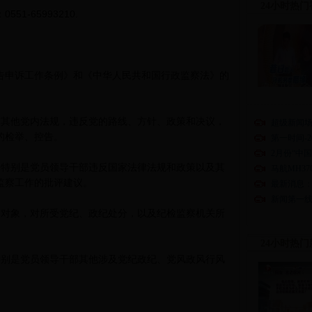
24小时热门
-65993210.
申诉工作条例》和《中华人民共和国行政监察法》的
安徽卫视《全
其他党内法规，违反党的路线、方针、政策和决议，
超级新闻场-2
的检举、控告。
第一时间-20
2月份“中
特别是党员领导干部违反国家法律法规和政策以及其
马航MH3
监察工作的批评建议。
最新消息
新闻第一线-2
对象，对所受党纪、政纪处分，以及纪检监察机关所
24小时热门
别是党员领导干部其他涉及党纪政纪、党风政风行风