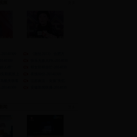
视频
更多
星全益》
石榴姐谈参加节目感受
0140309
《散扯2013》 合肥方
140309
快乐无敌大PK-2014030
国好人榜”
帮女郎帮你忙-2014030
70失联航班上
夜线60分-20140309
：马航失联客
江苏南京：女孩“失忆
0140309
安徽新闻联播-2014030
新闻
更多