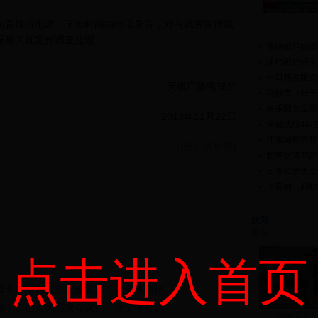
超级新闻场-201
责接听电话，下班时间由电话录音，对有线索依据或
据相关规定作调查处理。
佟丽娅伴娘团
潘玮柏迷奸女
中日韩美腿女
安徽广播电视台
孙妙雪（张子
娱乐圈女星爱“
2013年11月22日
揭秘法航44
汪东城整容整
(责编:管华骥)
智障女遭55
日本42岁美
上官婉儿相貌
娱闻
更多
点击进入首页
省十二届人大三次会议第二次全体会议
省十二届人大三次会议第一次全体会议
揭秘成龙私