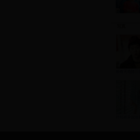
写真
朴有天危情三
叶熙祺异国清