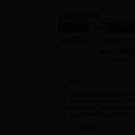
首页
新闻
热剧
当前位置:
首页
>>
新
关于公布纪
来源:
安徽广播电视台
各部门：
为加强党风廉政建设和反腐败工作，
道，切实维护党纪政纪的严肃性，根据
内网、官网和网络广播电视台予以公布
设、反腐败工作和行风建设的监督。
一、监督电话