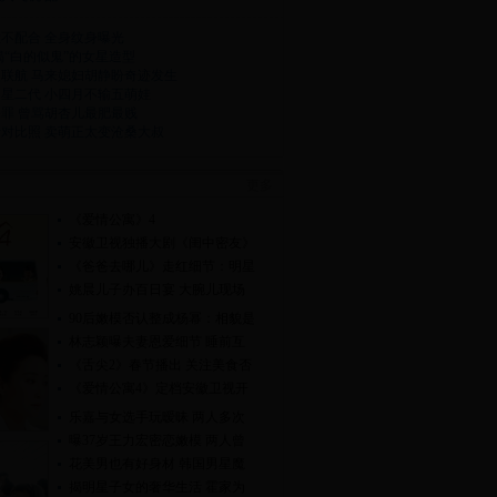
不配合 全身纹身曝光
揭“白的似鬼”的女星造型
联航 马来媳妇胡静盼奇迹发生
星二代 小四月不输五萌娃
罪 曾骂胡杏儿最肥最贱
对比照 卖萌正太变沧桑大叔
更多
《爱情公寓》4
安徽卫视独播大剧《闺中密友》
《爸爸去哪儿》走红细节：明星
姚晨儿子办百日宴 大腕儿现场
90后嫩模否认整成杨幂：相貌是
林志颖曝夫妻恩爱细节 睡前互
《舌尖2》春节播出 关注美食否
《爱情公寓4》定档安徽卫视开
乐嘉与女选手玩暧昧 两人多次
曝37岁王力宏密恋嫩模 两人曾
花美男也有好身材 韩国男星魔
揭明星子女的奢华生活 霍家为