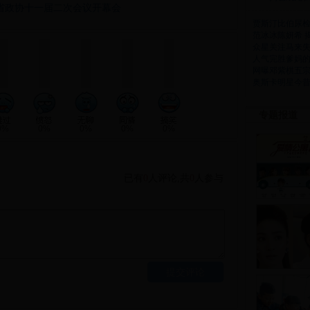
省政协十一届二次会议开幕会
贾斯汀比伯尿检
范冰冰陈妍希 
众星关注马来失
人气完胜爹妈的
网曝邓紫棋五宗
奥斯卡明星今昔
专题报道
0%
0%
0%
0%
0%
已有
0
人评论
,
共
0
人参与