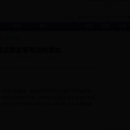
用户名
密码
美国老妇遭7.5万只杀
马航失联
热点：
机仍无踪影
娱乐
图片
社区
无线
专题
闻
>>
新闻推荐
检监察监督电话的通知
2013-12-02 11:38:24
评论数:
0
推进行风建设，畅通对相关违纪违规行为的监督渠
中央和省委相关部署，现将我台纪检监督监察电话在台
，接受台内干部群众和社会各方面对我台党风廉政建