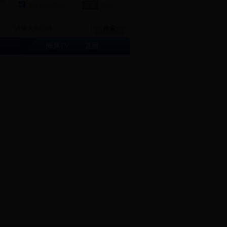
下次自动登录
注册
客
海豚TV
直播