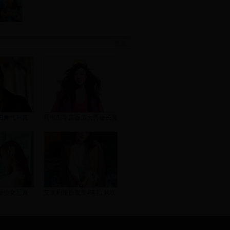
更多
日帅气写真
周韦彤半露香肩大秀修长美
新少女写真
艾米莉娅扮鬼脸4连拍 风吹