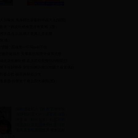
40309
《散扯2013》 合肥方
人员曝光 秀身材比容貌样样高大上(组图)
歌迷？网友吐槽有图才有真相（图）
神大盘点 比比谁才是真正美长腿
萱 饰）
劈腿” 高难度一字马hold不住
7空难罪魁祸首 失事客机黑匣子保存完整
成炎亚纶被吐槽 盘点那些爱整容的明星们
岁男子强奸怀孕 穿壮阳裤为测试性能力反复诱奸
女外婆走红 脸蛋身材似少女
复原图 传奇女子身上四大谜团(图)
揭秘成龙私人飞机 配置奢华价
张静初封面大片小露香肩 画面
伊恩登《时尚先生》封面 不老
海瑟薇比基尼湿身秀性感 与老
金秀贤专机返韩过关 被女边检
人飞机 配