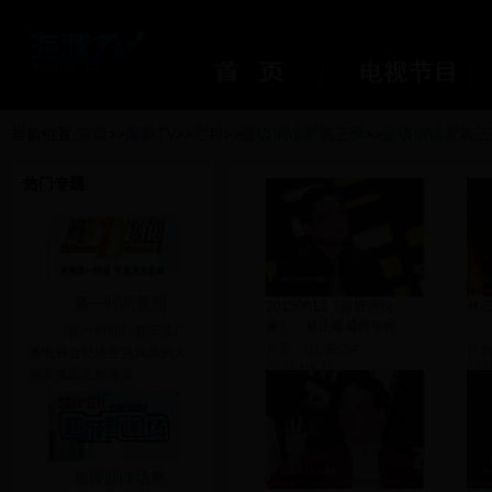
当前位置:
首页
>>
海豚TV
>>
栏目
>>
超级演说家第三季
>>
超级演说家第三
热门专题
第一时间整期
20150613《超级演说
林
家》：林正疆最终夺得
《第一时间》是安徽广
片长：01:32:34
片长：
播电视台经济生活频道的大
2015-06-14
201
型直播民生新闻资
超级新闻场整