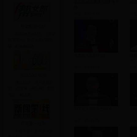
崔万志 林正疆进入冠军争夺
林
战
片长：00:08:39
片长：
2015-06-13
201
帮女郎帮你忙
2013年元月1日，《帮女
郎 帮你忙》栏目全面扩版升
级，时长由现在
崔万志《爱是什么》
陈
光
片长：00:13:02
片长：
2015-06-13
201
夜线60分整期
播出时间： 周一至周日
20：00首播（60分钟） 栏目
简介： 解读重
郭宇宽《我眼中的阿Q》
刘
片长：00:12:24
片长：
新闻第一线整
2015-06-06
201
栏目名称： 新闻第一线