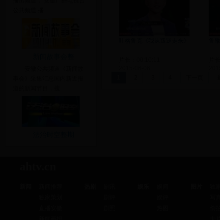
播出频道： 安徽广播电视台
公共频道 播
吐格鲁克《我从叛逆走来》
鲁豫
新闻故事会整
片长：00:10:11
片长：
2015-06-06
201
安徽公共频道《新闻故
1
2
3
4
下一页
事会》采集汇总国内新近报
道的新闻节目，搜
法治时空整期
ahtv.cn
新闻
新闻推荐
热剧
剧讯
娱乐
娱闻
图片
独
独家策划
剧评
娱评
写
直播安徽
剧照
热图
偷
新闻画报
大