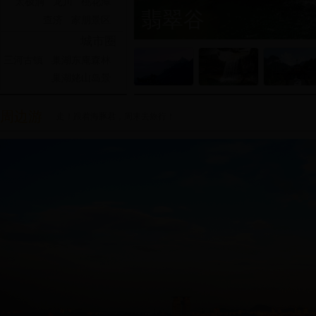
太极洞
龙川
桃花潭
大别山主峰景区
翡翠谷
天堂寨
齐云山
九华山
天柱山
桃花潭
翡翠谷
查济
家朋景区
城市圈
三河古镇
巢湖东庵森林
巢湖姥山岛景
巢湖鼓山风景
周边游
走！跟着海豚君，周末去旅行！