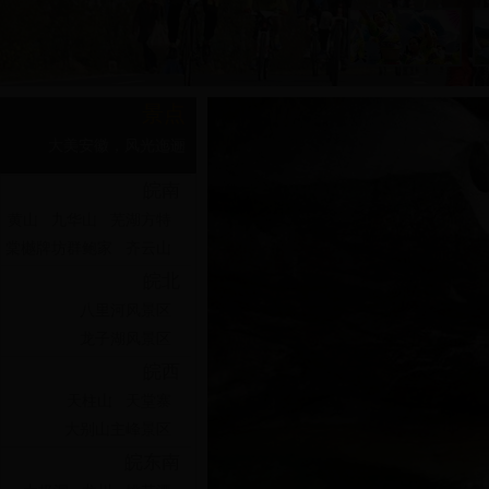
>
>
>
景点
大美安徽，风光迤逦
皖南
黄山
九华山
芜湖方特
棠樾牌坊群鲍家
齐云山
皖北
八里河风景区
龙子湖风景区
张公山风景区
皖西
花鼓灯嘉年华
天柱山
天堂寨
蚌埠闸水利风景
大别山主峰景区
皖西大裂谷
皖东南
燕子河大峡谷