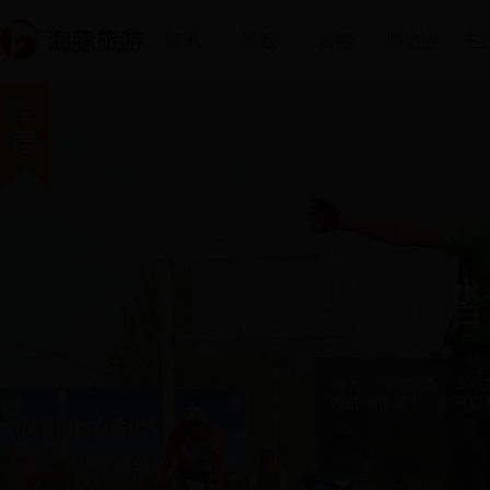
资讯
景点
攻略
周边游
主
健康舞
露营
骑行踏
这是一个活跃文体生活
进入春天，天气逐渐暖
春天，万物复苏、生机
聚了体育总局、文化部
月亮，岂不惬意！小编
性的城市游逛，也可以
交志趣相投的朋友，或