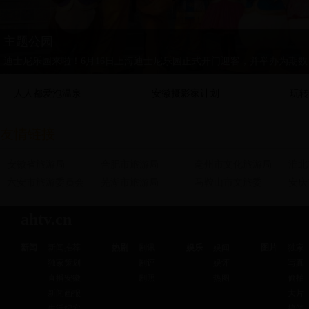
主题公园
迪士尼乐园来啦！6月16日上海迪士尼乐园正式开门迎客，并举办为期
人人都爱泡温泉
安徽摄影家计划
玩转
友情链接
安徽省旅游局
合肥市旅游局
亳州市文化旅游局
淮北
六安市旅游委员会
芜湖市旅游局
马鞍山市文旅委
安庆
ahtv.cn
新闻
新闻推荐
热剧
剧讯
娱乐
娱闻
图片
独家
独家策划
剧评
娱评
写真
直播安徽
剧照
热图
偷拍
新闻画报
大片
生活纪实
搞笑