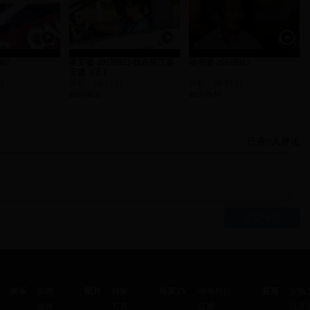
007
看安徽-20170922-我在皖江看
看安徽-20170915
安徽（上）
3
片长：00:15:31
片长：00:15:31
2017-09-25
2017-09-16
已有
0
人评论
娱乐
娱闻
图片
独家
海豚TV
电视栏目
直播
安徽
娱评
写真
直播
经济