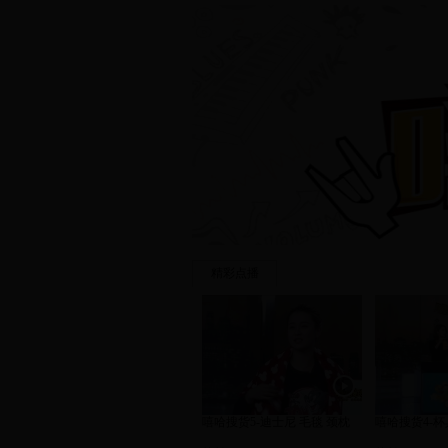
精彩点播
嘻哈搜货5-迪士尼 毛毯 颈枕
嘻哈搜货4-