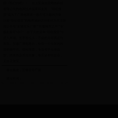
00《我们约吧》），加上芜湖光荣网络科技
有限公司的电商技术保障和支持，“嘻哈搜
货”成为了广播电商界一股不可小觑的力量。
目前“嘻哈搜货”购物商城的访问途径为关注微
信公众号“安徽音乐广播”“安徽城市之声”“安
徽私家车1065”，在下方的菜单“嘻哈搜货”中
进入商城。世界那么大，不如把好东西送到
面前。安徽广播电视台，给你一个全新的跨
境购物平台。嘻哈搜货，专业买手全球选
货，跨境商品质优价廉，每天还有特卖会，
又好又便宜。
播出频道：安徽音乐广播
播出时间：