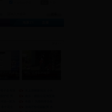
下次自动登录
注册
导
海豚TV
直播
更多>>
暗访行风建设
“网红”店排队的秘密
者行踪
：母子在考场
水上滑梯新玩法 小伙
拆护栏 男
南京：婚前公证淘宝账
：冲冠一怒为
奇葩！ 为猫狗举办集
 拿个花生
游戏厅惊现龌齪男 当