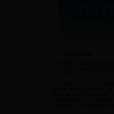
>>点击进入下载页面
海豚视界，安徽第一音视频政务A
闻注入，塑造客户端的新闻质感，建立
势，汇天下精华。
“海豚视界”客户端，是安徽广播电
拥有安徽广播电视台强大的全媒体力量
捉热点新闻；集结广播电视明星主播、记
户制造互补共融和全天、全时段新闻注
于服务安徽发展、提升安徽形象的第一音