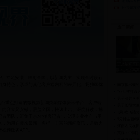
老师高考神
轻信偏方能
热门新闻
丁义珍式窗口
报：少些“高
PP。立足安徽，辐射全国，以新闻为主，实现全时段新
自身特色，形成与其他客户端内容的差异化。扬独家优
南京拟出规约
“丽江被打毁
男子骑共享单
视台重点打造的微视频新闻类融媒体资讯平台。客户端
男子长得太像
，内容立足安徽，覆盖全国，快速出击、深度解读，捕
1周3次!成
者团队，汇集千余名“拍客记者”，实现专业生产与用
5分钟连砸6
入，为用户带来最新、多样、丰富的新闻资讯，是致力
河南农民在田
视频政务APP。
英媒：中国手
男子吃蚕豆划