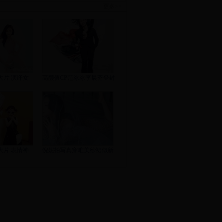
更多>>
大片 演绎女
高颜值CP范冰冰李晨齐登封
大片 表情神
倪妮拍写真穿唯美纱裙似新