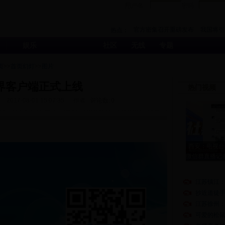
用户名
密码
官方密集召开重磅发布
我国将引
热点：
对外投资健
娱乐
社区
无线
专题
页
>>
首页幻灯
>>
图片
界客户端正式上线
热门视频
2017-08-01 15:07:35
作者:
评论数:
0
西安：电视台
微信群直播记
江苏镇江
抄近道徒手
江苏徐州
可爱的松鼠