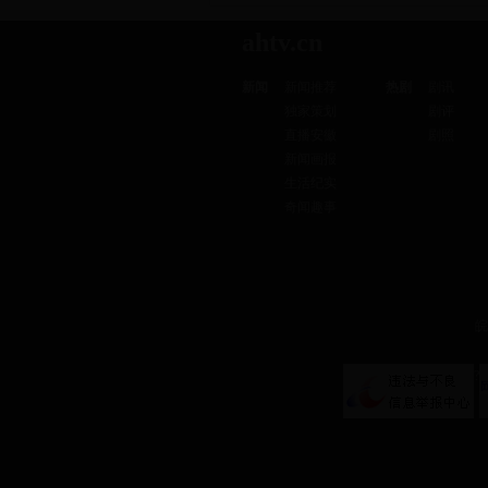
ahtv.cn
新闻
新闻推荐
热剧
剧讯
独家策划
剧评
直播安徽
剧照
新闻画报
生活纪实
奇闻趣事
皖
?