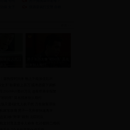
叮嘱 句句
男子拖拽虐待老母？
治病 女子
借酒耍疯打交警 自称
更多>>
频曝光 人民日
男子长得太像“祁同伟” 莫名
高在上
招来别人殴打
：遛狗按时间来 晚上不能放任乱叫
容女子”欲索赔上百万 或考虑庭下调解
车20分钟计费41万元 连夜带单车报警
“祁同伟” 莫名招来别人殴打
都机场又遭4架无人机干扰 万名旅客滞留
辆私家车玻璃 男子一无所获快速离开
边采3株“野草”获刑 法院回应
机支付普及度令人称奇 乞讨都用二维码
伤舌头 2个月后竟恶化成舌癌