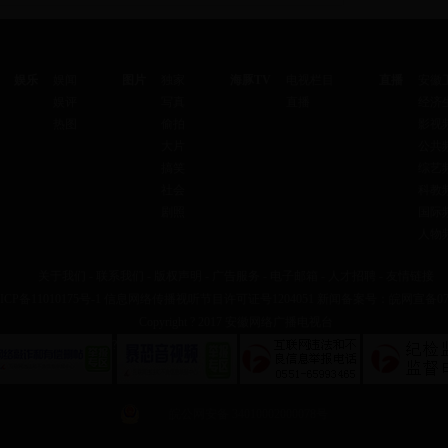
娱乐
娱闻
图片
独家
海豚TV
电视栏目
直播
安徽
娱评
写真
直播
经济
热图
偷拍
影视
大片
公共
搞笑
综艺
社会
科教
剧照
国际
人物
关于我们
-
联系我们
-
版权声明
-
广告服务
-
电子邮箱
-
人才招聘
-
友情链接
ICP备11010175号-1
信息网络传播视听节目许可证号1204051 新闻备案号：皖网宣备070
Copyright ? 2017 安徽网络广播电视台
?
皖公网安备 34010002000078号