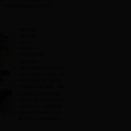
：啃坏的塑料筐都被当“文物”展出
我爱桃花源
超级育儿师
年轻十岁
加油好baby
学霸是怎样炼成的
《爱情公寓》4
安徽卫视独播大剧《闺中密友
《爸爸去哪儿》走红细节：明
姚晨儿子办百日宴 大腕儿现
90后嫩模否认整成杨幂：相貌
林志颖曝夫妻恩爱细节 睡前
《舌尖2》春节播出 关注美食
《爱情公寓4》定档安徽卫视
乐嘉与女选手玩暧昧 两人多
曝37岁王力宏密恋嫩模 两人