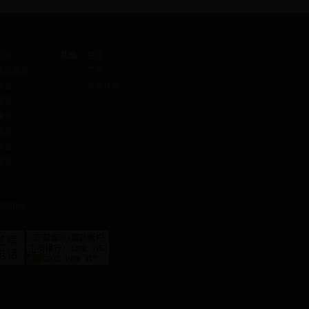
卫视
其他
栏目
生活频道
广告
频道
华星传媒
频道
频道
频道
频道
频道
010号