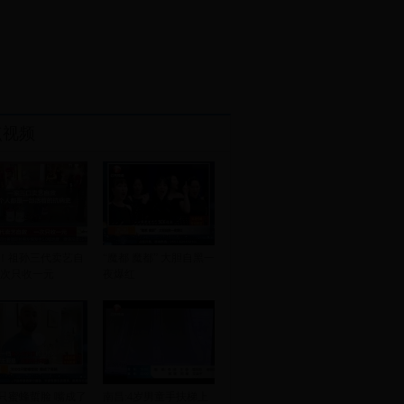
点视频
！祖孙三代卖艺自
“魔都 魔都” 大胆自黑一
一次只收一元
夜爆红
00只蜜蜂蜇脸 嘴成了
南昌:4岁男童手扶梯上