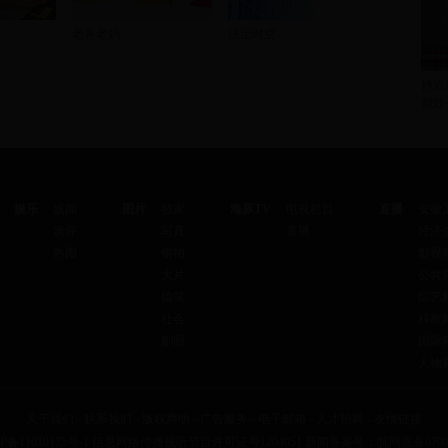
老爸老妈
法治时空
抄近
损毁
娱乐
娱闻
图片
独家
海豚TV
电视栏目
直播
安徽
娱评
写真
直播
经济
热图
偷拍
影视
大片
公共
搞笑
综艺
社会
科教
剧照
国际
人物
关于我们
-
联系我们
-
版权声明
-
广告服务
-
电子邮箱
-
人才招聘
-
友情链接
P备11010175号-1
信息网络传播视听节目许可证号1204051 新闻备案号：皖网宣备0700