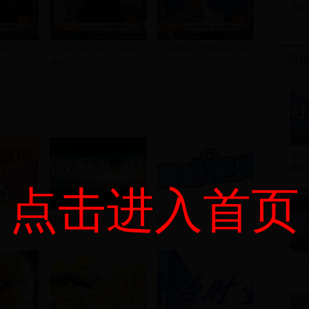
香肠
母？ 邻居
轻信偏方能治病 女子膝盖
借酒耍疯打交警 自称“中纪
猜
被烧伤
委的”
西安
建设
点击进入首页
安徽新闻联播
嘻哈搜货
江苏
外认