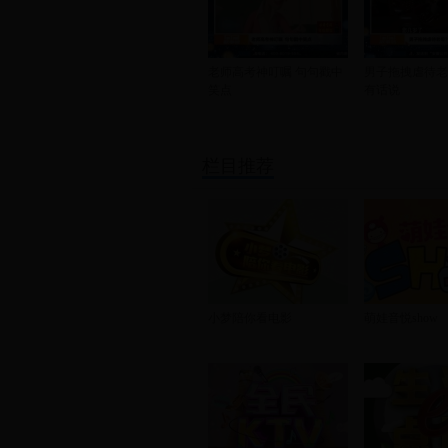
老师高考神叮嘱 句句戳中
男子拖拽虐待老
笑点
有话说
栏目推荐
小梦陪你看电影
萌娃音悦show