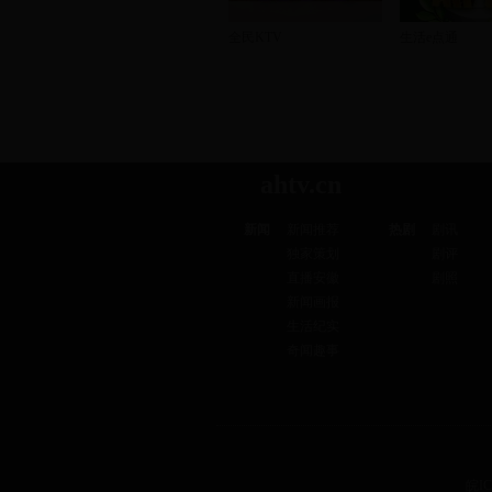
全民KTV
生活e点通
ahtv.cn
新闻
新闻推荐
热剧
剧讯
独家策划
剧评
直播安徽
剧照
新闻画报
生活纪实
奇闻趣事
皖IC