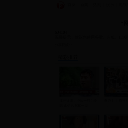
首页
新闻
热剧
娱乐
电视
“
634184
温馨提示：建议您使用谷歌、火狐、IE9以
分享视频>>
精彩推荐
江苏徐州：冲冠一怒为爱
奇葩！ 为猫狗
猫 拿钥匙划车一周
礼