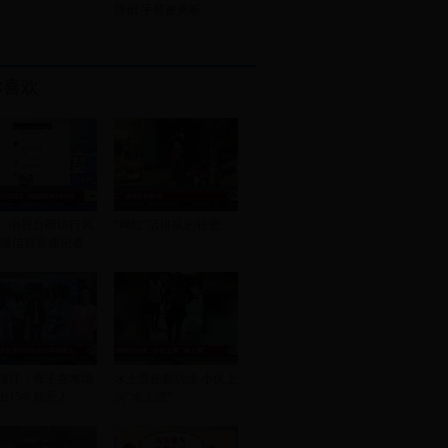
摔倒 手臂被夹断
你喜欢
：电视台暗访行风
“网红”店排队的秘密
 微信群直播记者
镇江：母子在考场
水上滑梯新玩法 小伙上
出15年前恩人
演“水上漂”