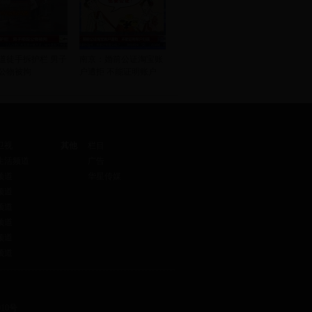
道徒手拆护栏 男子
南京：婚前公证淘宝账
公物被拘
户遭拒 不能证明账户
卫视
其他
栏目
生活频道
广告
频道
华星传媒
频道
频道
频道
频道
频道
10号