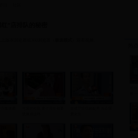
节目
社区
网红”店排队的秘密
上版本浏览器或360浏览器（
极速模式
）观看视频。
热
感动
救 
举办集体葬
可爱的松鼠 拿个花生都要
游戏厅惊现龌齪男 当众猥
犹豫成这样
亵女生
30