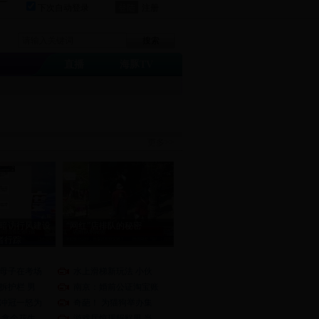
下次自动登录
注册
直播
海豚TV
更多>>
暗访行风建设
“网红”店排队的秘密
者行踪
母子在考场
水上滑梯新玩法 小伙
拆护栏 男
南京：婚前公证淘宝账
冲冠一怒为
奇葩！ 为猫狗举办集
 拿个花生
游戏厅惊现龌齪男 当