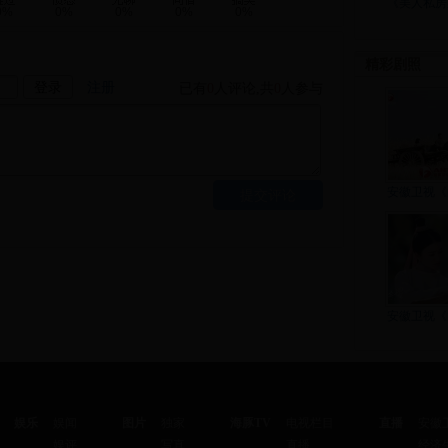
《美人私房
0%
0%
0%
0%
0%
精彩剧照
注册
已有
0
人评论
,
共
0
人参与
安徽卫视《
安徽卫视《
娱乐
娱闻
图片
独家
海豚TV
电视栏目
直播
安徽
娱评
写真
直播
经济