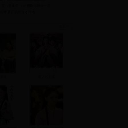
“雪白婴儿房”：好想跟你睡在一起
有毒 真正的虐这才开始
更多>>
青青
美人私房菜