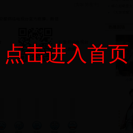
(责编:陈星宇)
林心如晒爱女
《大唐荣耀》
热播剧场
点击进入首页
小草