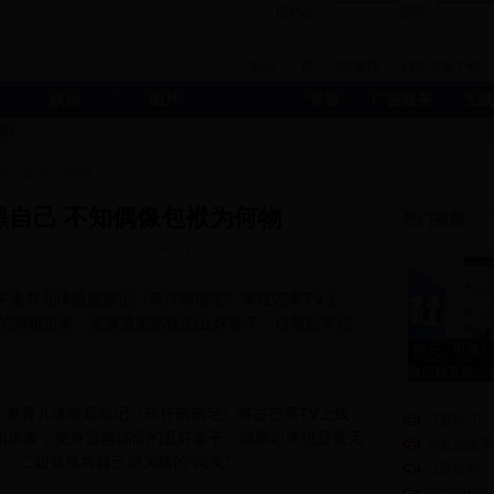
用户名
密码
热点：
雷？《琅琊榜
何洁与赫子铭
娱乐
图片
专题
广告服务
无线
剧
剧
>>
剧讯
>>
内地
黑自己 不知偶像包袱为何物
热门视频
7-12-19 10:06:31
作者:
评论数:
0
明星夫妻育儿体验观察记《萌仔萌萌宅》将在芒果TV上
的御姐形象，变身贤惠搞怪的五好妻子，自黑起来也
西安：电视台
微信群直播记
明星夫妻育儿体验观察记《萌仔萌萌宅》将在芒果TV上线，
江苏镇江：
姐形象，变身贤惠搞怪的五好妻子，自黑起来也是毫无
抄近道徒手
”，二姐竟然将自己归为猪的“同类”。
江苏徐州：
可爱的松鼠