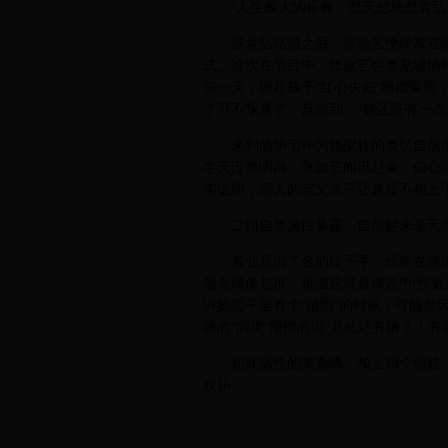
“人生最大的乐趣：怼天怼地怼袁弘
跟袁弘结婚之后，张歆艺便经常在
式。这次在节目中，张歆艺也是见缝插
前一天，聊起孩子“红心夫妇”顾虑重重
了可不乐意了，反驳到：“我还是有一点
来到萌萌宅作为顶梁柱的袁弘自然
半天没整明白，张歆艺闻讯赶来，信心满
实证明，两人的英文水平还真是不相上
二姐自黑属性暴露，自黑起来毫无
袁弘是出了名的段子手，经常在微
毫无偶像包袱，难道这就是传说中的“近
诉她院子里有个“猪圈”的时候，可能是
猪的“同类”懵懵的说“竟然还有猪？！
如此搞怪的夫妻俩，加上四个萌娃
欢乐。