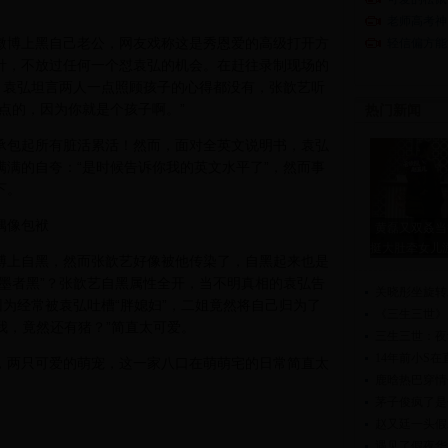
老师高考神
微博上黑自己老公，网友戏称这是秀恩爱的高级打开方
轻信偏方能
针，不放过任何一个怼袁弘的机会。在赶往录制现场的
，袁弘坦言两人一点照顾孩子的心得都没有，张歆艺听
点的，因为你就是个孩子啊。”
热门新闻
承包起所有脏活累活！然而，面对全英文说明书，袁弘
满的自夸：“是时候告诉你我的英文水平了”，然而事
下。
偶像包袱
黄磊又双叒当
挺大肚牵女儿
博上自黑，然而张歆艺好像被他传染了，自黑起来也是
墨者黑”？张歆艺自黑属性全开，当不明真相的袁弘告
关晓彤坐旋转
因为经常被袁弘吐槽“胖媳妇”，二姐竟然将自己归为了
《三生三世》
有我，竟然还有猪？”简直太可爱。
三生三世：夜
14年前小S
，两只可爱的萌宠，这一家八口在萌萌宅的日常简直太
鹿晗热巴穿情
茅子俊疯了是
赵又廷一头假
遇见了假夜华