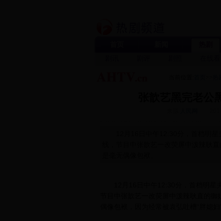
首页
新闻
热剧
剧讯
剧评
剧照
在线看
当前位置:
首页
>>
热
张歆艺黑完老公
来源:
人民网
201
12月16日中午12:30分，首档
线，节目中张歆艺一改荧屏中泼辣耿直
是毫无偶像包袱。
12月16日中午12:30分，首档
节目中张歆艺一改荧屏中泼辣耿直的御
偶像包袱，因为经常被袁弘吐槽“胖媳妇