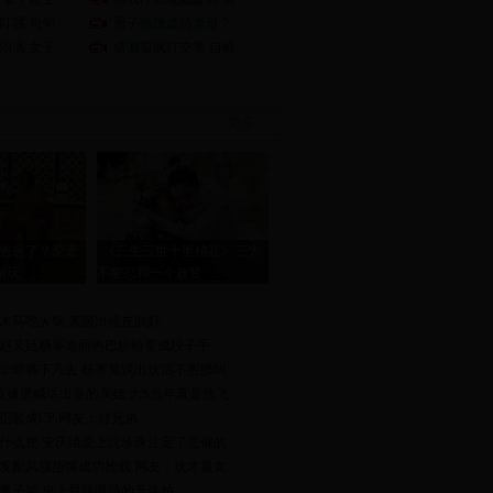
叮嘱 句句
男子拖拽虐待老母？
治病 女子
借酒耍疯打交警 自称
更多>>
爸爸了？爱妻
《三生三世十里桃花》三大
游玩
不能忍和一个超赞
木马吃火锅 素颜出镜皮肤好
赵又廷杨幂迪丽热巴纷纷变成段子手
华即将下凡去 杨幂竟说出这话不害臊吗
在直播里喊话出走的亲姐 大S当年真是放飞
侣装成CP 网友：好兄弟
什么梗 安庆绪爱上沈珍珠注定了悲催的
发配风骚捂嘴成功抢戏 网友：这才是女
黄子韬 史上最辣眼睛的五连拍