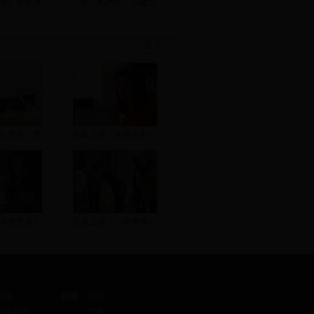
菜》曝郑爽
《美人私房菜》安徽卫
更多>>
白鹿原》高
安徽卫视《老爸当家》
大唐荣耀》
安徽卫视《小草青青》
卫视
其他
栏目
生活频道
广告