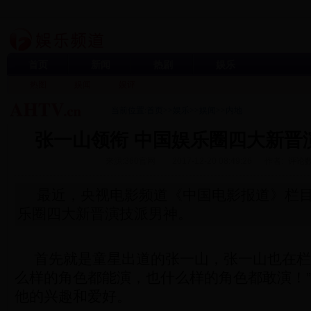
首页
新闻
热剧
娱乐
热图
娱闻
娱评
当前位置:
首页
>>
娱乐
>>
娱闻
>>
内地
张一山领衔 中国娱乐圈四大新晋
来源:360官网
2017-12-20 08:49:26
作者:
评论数
最近，央视电影频道《中国电影报道》栏
乐圈四大新晋演技派男神。
首先就是童星出道的张一山，张一山也在栏
么样的角色都能演，也什么样的角色都敢演！
他的兴趣和爱好。