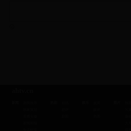
ahtv.cn
新闻
热剧
娱乐
图片
新闻推荐
剧讯
娱闻
独
独家策划
剧评
娱评
写
直播安徽
剧照
热图
偷
新闻画报
大
生活纪实
搞