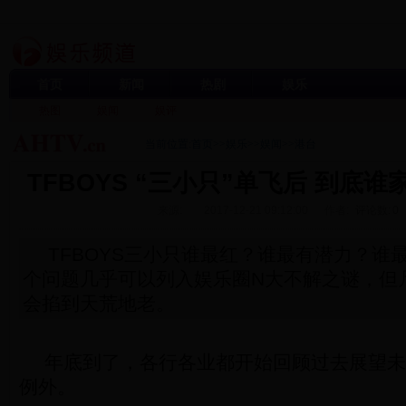
首页
新闻
热剧
娱乐
热图
娱闻
娱评
当前位置:
首页
>>
娱乐
>>
娱闻
>>
港台
TFBOYS “三小只”单飞后 到底
来源:
2017-12-21 09:12:00
作者:
评论数:
0
TFBOYS三小只谁最红？谁最有潜力？谁
个问题几乎可以列入娱乐圈N大不解之谜，但
会掐到天荒地老。
年底到了，各行各业都开始回顾过去展望未
例外。