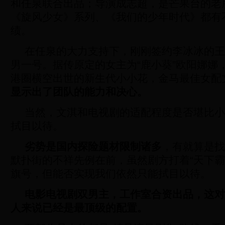
和任泉联合出品；导演成志超，是芒果台的老
《旋风少女》系列、《我们的少年时代》都有
绩。
在任泉的大力支持下，刚刚签约李冰冰的王
男一号。据传原定的女主为“鹿小葵”欧阳娜娜，
港圈横空出世的新生代小小花，金马最佳女配
显示出了团队的能力和决心。
当然，文淇和电视剧的适配程度是否堪比小
拭目以待。
劣势是国内探险题材限制诸多
，有就算是找
默扑街的不祥先例在前，虽然剧方打着“天下霸
旗号，但能否实现我们依然只能拭目以待。
电影电视剧双男主，工作室合资出品，这对
人来说已经是最顶级的配置。