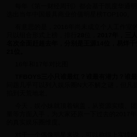
每年《第一财经周刊》都会基于凯度华通明
选出当年中国最具商业价值明星榜TOP100。
有意思的是，2016年尚未成立个人工作室的
只以组合形式上榜，排行
28
位，
2017年，
名次全面赶超去年，分别是
王源14位，易烊千
21位。
16年和17年对比图
TFBOYS三小只谁最红？谁最有潜力？谁
问题几乎可以列入娱乐圈N大不解之谜，但凡
掐到天荒地老。
今天，娱小妹就顶着锅盖，从资源实绩、团
量等方面入手，为大家还原一下过去的2017
的真实娱乐圈维度。
对于一个偶像明星来说，可以称得上实绩的