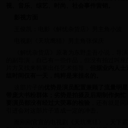
视、音乐、综艺、时尚、社会事件营销。
影视方面
王俊凯：电影《解忧杂货店》男主角小波
电视剧《天坑鹰猎》男主角张保庆
《解忧杂货店》原著为东野圭吾小说，导演
的副导演，自己有一些作品，但没有拍过叫座
片方又找来韩寒出任艺术指导，
但据业内人士
组时间仅有一天，纯粹是来挂名的。
这部片子的
优势是演员配置兼顾了流量明星
带庞大书粉群体；劣势是拍摄及后期制作匆忙
要演员都没有经过大荧幕的检验
，还有就是同
引进会对这部片子造成一定的冲击。
而刚刚官宣的电视剧《天坑鹰猎》，天下霸