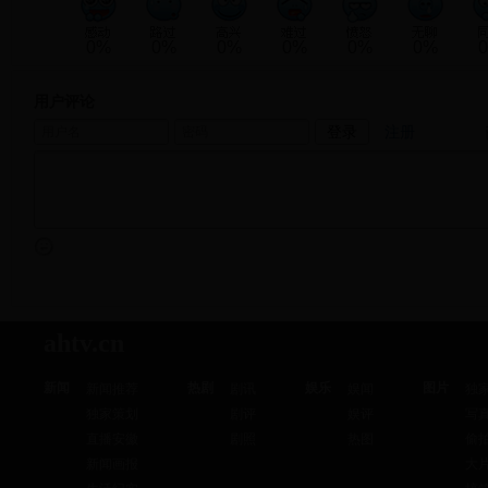
0%
0%
0%
0%
0%
0%
用户评论
注册
ahtv.cn
新闻
热剧
娱乐
图片
新闻推荐
剧讯
娱闻
独
独家策划
剧评
娱评
写
直播安徽
剧照
热图
偷
新闻画报
大