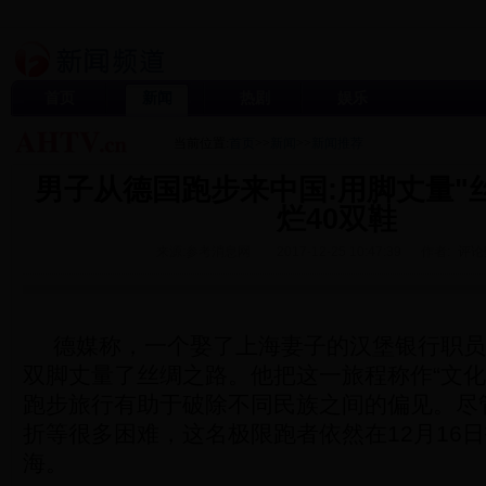
首页
新闻
热剧
娱乐
当前位置:
首页
>>
新闻
>>
新闻推荐
男子从德国跑步来中国:用脚丈量"丝
烂40双鞋
来源:参考消息网
2017-12-25 10:47:39
作者:
评论
德媒称，一个娶了上海妻子的汉堡银行职员
双脚丈量了丝绸之路。他把这一旅程称作“文化
跑步旅行有助于破除不同民族之间的偏见。尽
折等很多困难，这名极限跑者依然在12月16
海。