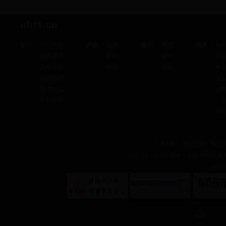
ahtv.cn
新闻
新闻推荐
热剧
剧讯
娱乐
娱闻
图片
独
独家策划
剧评
娱评
写
直播安徽
剧照
热图
偷
新闻画报
大
生活纪实
搞
奇闻趣事
社
剧
关于我们
-
联系我们
-
版权
皖ICP备11010175号-1
信息网络传播视听
Copyr
?
?
皖