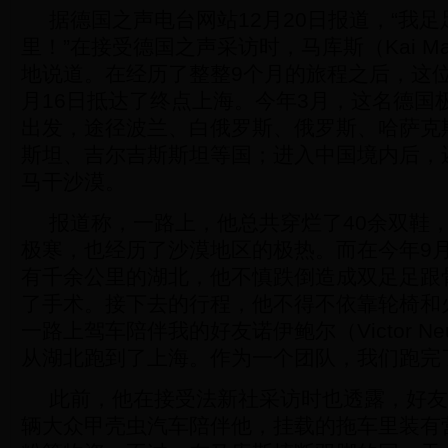
据德国之声电台网站12月20日报道，“我足足
里！”在接受德国之声采访时，马库斯（Kai Ma
地说道。在经历了整整9个月的旅程之后，这位
月16日抵达了终点上海。今年3月，这名德国
出发，途径波兰、白俄罗斯、俄罗斯、哈萨克
斯坦、吉尔吉斯斯坦等国；进入中国境内后，
马干沙漠。
报道称，一路上，他总共穿烂了40余双鞋
极寒，也经历了沙漠地区的极热。而在今年9
有千余公里的湖北，他不慎跌倒造成双足足跟
了手术。接下去的行程，他不得不依靠轮椅和
一路上驾车陪伴我的好友诺伊鲍尔（Victor Ne
从湖北跑到了上海。作为一个团队，我们跑完
此前，他在接受法新社采访时也透露，好友
辆大众甲壳虫汽车陪伴他，挂载的拖车里装有