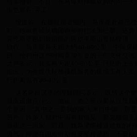
粉等物资。不过，在马库斯摔断双脚的同一天
虫也宣告“罢工”。
报道称，在极限跑者圈内，马库斯此前已经
时，他就曾经从德国跑步前往法国巴黎。还曾
弗伦斯堡跑到最南端的阿尔卑斯山楚格峰顶。
旅程，马库斯每天跑大约40-80公里，中间穿
日，他利用这些时间参加沿途的一些文化交流
之声表示，其实每天跑40-80公里“只是听上去
指出，为他提供轮椅接机服务的机场工作人员
行距离也有30-40公里。
这名来自汉堡的理财顾问表示，既然这个世
就应该做点什么。他说，他之所以要从汉堡跑
个原因。“其中之一是我的家人来自中国，那
另外，许多人都对中国有着偏见，要克服偏见
展现这一国家。而且，我希望能够通过我的行
勇气，即便在困难时刻也要坚持梦想、不要放