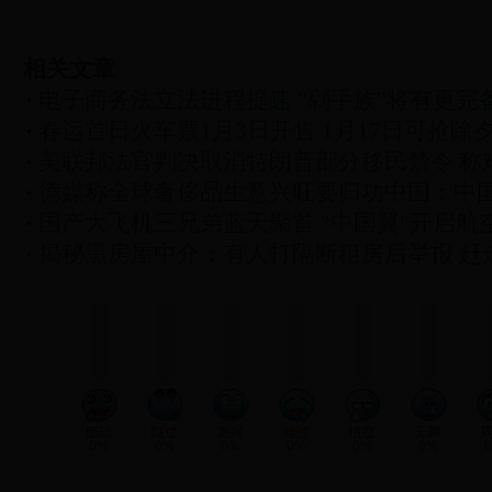
相关文章
电子商务法立法进程提速 "剁手族"将有更完
春运首日火车票1月3日开售 1月17日可抢除
美联邦法官判决取消特朗普部分移民禁令 称
德媒称全球奢侈品生意兴旺要归功中国：中
国产大飞机三兄弟蓝天聚首 "中国翼"开启航
揭秘黑房屋中介：有人打隔断租房后举报 赶
0%
0%
0%
0%
0%
0%