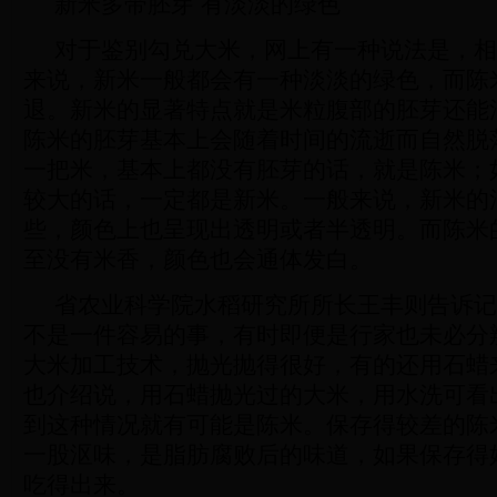
新米多带胚芽 有淡淡的绿色
对于鉴别勾兑大米，网上有一种说法是，相
来说，新米一般都会有一种淡淡的绿色，而陈
退。新米的显著特点就是米粒腹部的胚芽还能
陈米的胚芽基本上会随着时间的流逝而自然脱
一把米，基本上都没有胚芽的话，就是陈米；
较大的话，一定都是新米。一般来说，新米的
些，颜色上也呈现出透明或者半透明。而陈米
至没有米香，颜色也会通体发白。
省农业科学院水稻研究所所长王丰则告诉记
不是一件容易的事，有时即便是行家也未必分
大米加工技术，抛光抛得很好，有的还用石蜡
也介绍说，用石蜡抛光过的大米，用水洗可看
到这种情况就有可能是陈米。保存得较差的陈
一股沤味，是脂肪腐败后的味道，如果保存得
吃得出来。