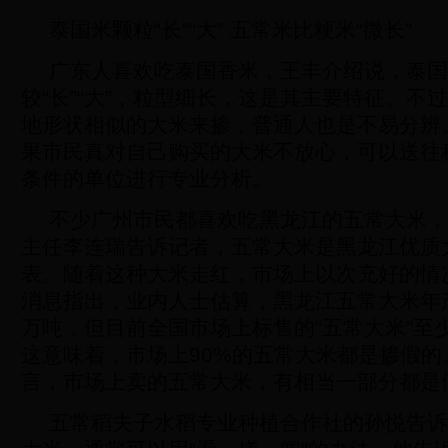
泰国米颗粒“长”“大” 五常米比粳米“微长”
广东人喜欢吃泰国香米，王丰介绍说，泰国
较“长”“大”，粒型细长，这是其主要特征。不
地形状相似的大米来掺，普通人也是不易分辨
果市民真对自己购买的大米不放心，可以送往
条件的单位进行专业分析。
不少广州市民都喜欢吃黑龙江的五常大米，
主任李连瑞告诉记者，五常大米是黑龙江优质
表。随着这种大米走红，市场上以次充好的情
消息指出，业内人士估算，黑龙江五常大米年产
万吨，但目前全国市场上标售的“五常大米”至少
这意味着，市场上90%的五常大米都是掺假的
言，市场上卖的五常大米，有相当一部分都是
五常稻夫子水稻专业种植合作社的孙悦告诉