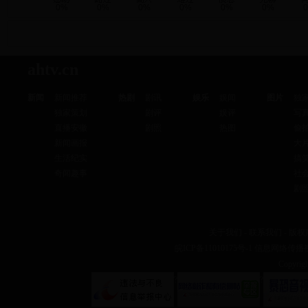
0%
0%
0%
0%
0%
0%
ahtv.cn
新闻
新闻推荐
热剧
剧讯
娱乐
娱闻
图片
独
独家策划
剧评
娱评
写
直播安徽
剧照
热图
偷
新闻画报
大
生活纪实
搞
奇闻趣事
社
剧
关于我们
-
联系我们
-
版权
皖ICP备11010175号-1
信息网络传播视听
Copyr
?
?