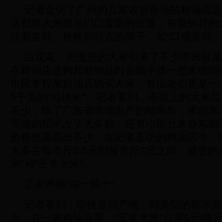
记者走访了广州的几家农贸市场的粮油店后
店都将大米摆在门口显眼的位置，每袋拆封的
注着名称、价格和特点的牌子，如“口感香滑、
白花花、亮澄澄的大米引来了不少市民驻足
在粮油店选购其他物品时会顺手捻一把米细细
市民专程来粮油店购买大米，有位老伯更是一
5千克的“仙桃米”。记者看到，市面上的大米
不少，除了广东省本地出产的稻米外，来自东
等地的稻米占了大多数，还有小部分来自东南
价格也要高出不少。在记者走访的粮油店中，
大多在每市斤2.5元到每市斤7元之间，最贵的
米”和“五常大米”。
店家声称“假一赔十”
记者看到，即便是同产地、同类型的稻米间
大，在一家粮油店里，“五常大米”只需5元/市