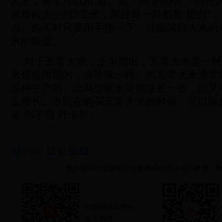
大米，通常可以用“看、搓、闻”的办法。他告
米每粒大小约7毫米，而且每一粒都有“腹白”
点。购买时只要用手搓一下，就能闻到大米的
米的味道。
对于五常大米，王丰指出，五常大米是一种
米是短而圆的，像珍珠一样。而五常大米通常
品种生产的，比典型粳米要稍微长一些，但又
么瘦长。市民在购买五常大米的时候，可以留
者 邓宇晨 叶卡斯）
分享到：