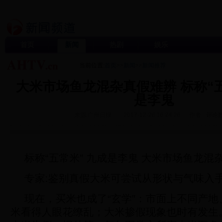
首页
新闻
热剧
娱乐
当前位置:
首页
>>
新闻
>>
新闻推荐
大米市场鱼龙混杂真假难辨 标称“五
是李鬼
来源:广州日报
2017-12-26 16:24:26
作者:
评论数
标称“五常米” 九成是李鬼 大米市场鱼龙混
专家:鉴别真假大米可尝试从形状与气味入
现在，买米也成了“玄学”：市面上不同产
米看得人眼花缭乱；大米掺假现象也时有发生