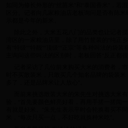
如同为修长外形的“丝苗米”和“泰国香米”，若
区分。记者向几家粮油店老板询问是否有陈米
示都是今年的新米。
除此之外，大米五花八门的品类也让记者摸
湾区的一家粮油店里，除了用竹筐装的“纯正乡
有“特级”“特靓”“顶级”“正宗”等各种叫法的袋
主询问这些叫法的区别时，老板回答“反正都很
记者采访了几位前来购买大米的消费者，市
时不买散装米，只敢买几个知名品牌的袋装米
多了，还是品牌米让人放心”。
而前来挑选散装大米的朱先生对挑选大米有
验，“首先要颜色鲜亮好看，再用手搓一搓闻
有就是好米。”朱先生表示平时会轮换着买不
米，“每次只买一点，不好吃就换种米吃”。