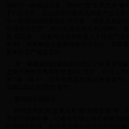
场的另一家粮油店里，同样打着“五常大米”旗
了7元/市斤，当记者询问是否真的是产自五常
中一家粮油店的老板告诉记者，“肯定是真的
写得清清楚楚”，而问到具体的大米品种时，
是“稻花香”。记者询问是否有掺入了其他产地
米”时，两家粮油店老板均表示了否认，都承
是来自原产地五常市。
另一家粮油店的老板则主动让记者看看他家
这袋大米散装售卖价格是6元/市斤，介绍上为
米”“假一赔十”，店主夸赞该米“闻起来有香气
后难以闻出所谓的“香气”。
新旧优劣难区分
辨别是否真的“五常大米”或“泰国香米”等，
不是件容易的事，记者在市场上对几种类型的
的辨别和区分，依然无法将品种或粒型相近的