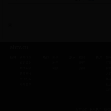
ahtv.cn
新闻
新闻推荐
热剧
剧讯
娱乐
娱闻
图片
独
独家策划
剧评
娱评
写
直播安徽
剧照
热图
偷
新闻画报
大
生活纪实
搞
奇闻趣事
社
剧
关于我们
-
联系我们
-
版权