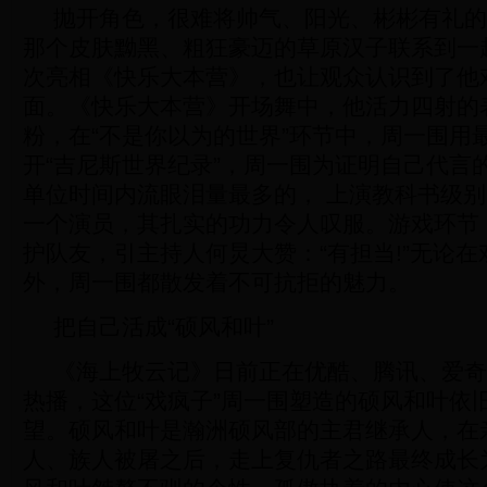
抛开角色，很难将帅气、阳光、彬彬有礼的
那个皮肤黝黑、粗狂豪迈的草原汉子联系到一
次亮相《快乐大本营》，也让观众认识到了他
面。《快乐大本营》开场舞中，他活力四射的
粉，在“不是你以为的世界”环节中，周一围用
开“吉尼斯世界纪录”，周一围为证明自己代言
单位时间内流眼泪量最多的， 上演教科书级
一个演员，其扎实的功力令人叹服。游戏环节
护队友，引主持人何炅大赞：“有担当!”无论
外，周一围都散发着不可抗拒的魅力。
把自己活成“硕风和叶”
《海上牧云记》日前正在优酷、腾讯、爱奇
热播，这位“戏疯子”周一围塑造的硕风和叶依
望。硕风和叶是瀚洲硕风部的主君继承人，在
人、族人被屠之后，走上复仇者之路最终成长