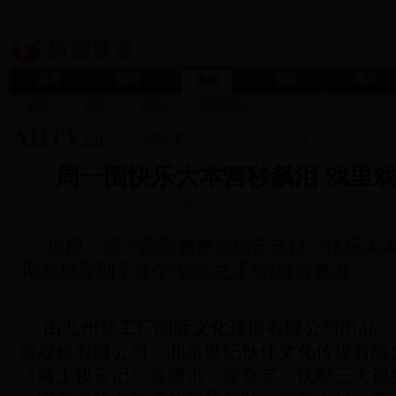
首页
新闻
热剧
娱乐
图片
剧讯
剧评
剧照
在线看剧
当前位置:
首页
>>
热剧
>>
剧讯
>>
内地
周一围快乐大本营秒飙泪 戏里
来源:
人民网
2017-12-28 09:24:10
作者:
评论数
近日，周一围受邀参加综艺节目《快乐大
网友感受到了这个“铁沁之王”的独特魅力。
由九州梦工厂国际文化传播有限公司出品，
游股份有限公司、北京世纪伙伴文化传媒有限
《海上牧云记》在腾讯、爱奇艺、优酷三大视