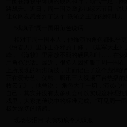
一围在海牧中饰演的硕风和叶，霸气十足，圈
路飙升。近日，周一围受邀参加综艺节目《快
让众网友感受到了这个“铁沁之王”的独特魅力
“戏疯子”周一围用角色说话
相对于周一围本人，他饰演的角色都似乎更
《绣春刀》里亦正亦邪的丁修，《建军大业》
峰，《海牧》里豪放不羁的硕风和叶……在荧
用角色说话。最近，很多人因折服于周一围在
上所展现的精湛演技，进而记住了这个彪悍的“
正在爱奇艺、优酷、腾讯三大视频平台热播的
牧云记》，他曾说：“角色大于一切，演员心
自己，其实并没有太多机会可以实现这种理想
戏里，大家把传说中的标准完成。”可见周一
极为深切的情感。
现场秒泪目 表演功底令人叹服