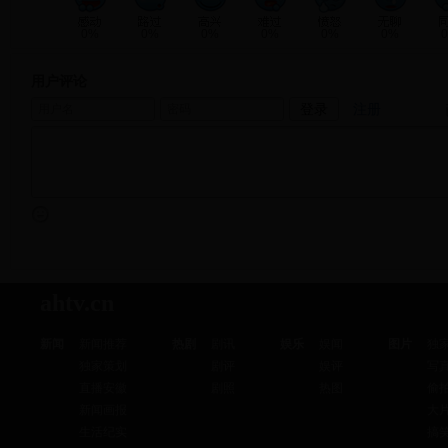
0%
0%
0%
0%
0%
0%
用户评论
注册
ahtv.cn
新闻
新闻推荐
热剧
剧讯
娱乐
娱闻
图片
独
独家策划
剧评
娱评
写
直播安徽
剧照
热图
偷
新闻画报
大
生活纪实
搞