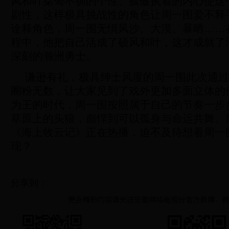
风和叶桀骜不驯的个性、孤傲执着的内心使这
剧性，这样极具挑战性的角色让周一围爱不释
诠释角色，周一围无惧风沙、大漠、暴晒……
程中，他把自己活成了硕风和叶，这才成就了
深刻的瀚洲勇士。
谦逊有礼，极具绅士风度的周一围此次通过
圈粉无数，让大家见到了戏外更加多面立体的
为王的时代，周一围按照属于自己的节奏一步
草原上的头狼，彪悍到可以孤身与命运共舞。
《海上牧云记》正在热播，迫不及待想看周一
现？
分享到：