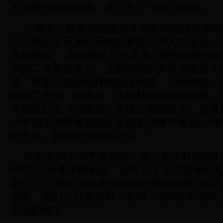
不是因为这份感情，真上不了”张国立说道。
《断金》故事讲的是清末到新中国成立初期
三位拜把子兄弟经历的世事变幻和人世变迁。
其利断金”，讲的还是三个兄弟之间恩怨情长
演的二哥善良本分，王刚饰演的大哥为着出人
珑，而最小的张铁林则痴迷唱戏，冲动莽撞。
暗合了王刚、张国立、张铁林的现实年龄差，
乎能找到点《纪晓岚》中铁三角的影子。也难
一半剧本的时候就确定各自要演哪个角色：“
的方式，观众对你也有定位。”
话剧表演不同于电视剧，两个多小时的演出
NG亦没有重来的机会，面对台下买票进场的
是“三个人年纪加起来快200岁”的老戏骨们也
台前，他们仨都要再对一遍词，空闲的时候就
表演的细节。