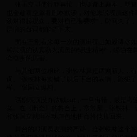
张国立即使行程再忙，也要背上剧本，就算
也会趁着空隙看剧本默读，对他来说表演这件
劲对得起观众，要对自己有要求”，时间久了
群演的台词都能背下来。
而在王刚看来每一次的演出都是如履薄冰如
种表演的认真劲为演员的“职业精神”，哪怕在
会自责的厉害。
与其他两位相比，张铁林算是话剧新人，有
词。“张铁林每次错了以后下台的表情，跟犯
样。”张国立爆料。
话剧表演没办法喊cut，一旦出错，最是考
契。在《断金》的舞台上，常常是，张铁林一
和张国立就得不动声色地拼命将他拉回来。
舞台的对演员表演的严苛，连张铁林这个拍