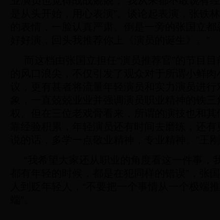
业演员也觉得战战兢兢，“我从来都不敢说有
是从头开始，用心表演”。谈论起表演，张铁
的表情，一脸认真严肃。倒是一旁的张国立都
好好演，回头我推荐你上《演员的诞生》。”
而这档由张国立担任“演员推荐官”的节目
的风口浪尖，不仅引发了观众对于所谓小鲜肉
议，更有甚者将流量年轻演员和实力演员进行
象，一直兢兢业业并强调演员职业精神的铁三
权。但在三位老戏骨看来，所谓的演技也和其
靠经验积累，年轻演员还有时间去磨练，还有
说的话，多学一点敬业精神，专业精神。”王
“我希望大家还从职业的角度看这一件事，
都有年轻的时候，都是在犯同样的错误”，张
人到贬年轻人，“不要把一个事情从一个极端
端”。