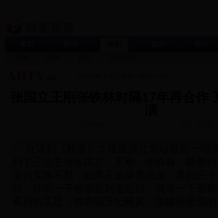
首页
新闻
热剧
娱乐
图片
剧讯
剧评
剧照
在线看剧
当前位置:
首页
>>
热剧
>>
剧讯
>>
港台
张国立王刚张铁林时隔17年再合作
演
来源:
网络
2017-12-28 10:03:00
作者:
评论数:
在话剧《断金》二轮巡演北京站最后一场
到了三位主演张国立、王刚、张铁林。能看到
采访实属不易，如果不是穿着戏服，看到三个
茬，你黑一下他老迟到老忘词，我黑一下你抠
看到的又是《铁齿铜牙纪晓岚》里嬉笑怒骂的