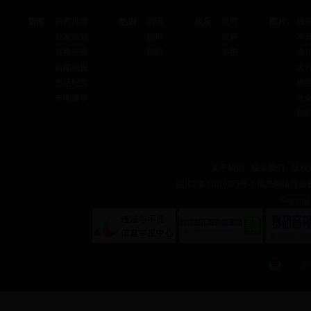
新闻
新闻推荐
热剧
剧讯
娱乐
娱闻
图片
独
独家策划
剧评
娱评
写
直播安徽
剧照
热图
偷
新闻画报
大
生活纪实
搞
奇闻趣事
社
剧
关于我们
-
联系我们
-
版权
皖ICP备11010175号-1
信息网络传播视听
Copyr
?
?
皖