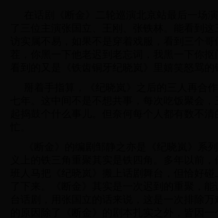
在话剧《断金》二轮巡演北京站最后一场演
了三位主演张国立、王刚、张铁林。能看到这
访实属不易，如果不是穿着戏服，看到三个哥
茬，你黑一下他老迟到老忘词，我黑一下你抠
看到的又是《铁齿铜牙纪晓岚》里嬉笑怒骂的
掰着手指算，《纪晓岚》之后的三人再合作
七年。这中间不是不想共事，每次吃饭聚会，
起捣鼓个什么事儿。但奈何每个人都有数不清
忙。
《断金》的编剧邹静之亦是《纪晓岚》系列
义上的铁三角重聚其实是铁四角。多年以前，
班人马把《纪晓岚》搬上话剧舞台，但恰好碰
了下来。《断金》其实是一次迟到的重聚，能
台话剧，用张国立的话来说，这是一次排除万
的原因除了《断金》的剧本扎实之外，皆因一个