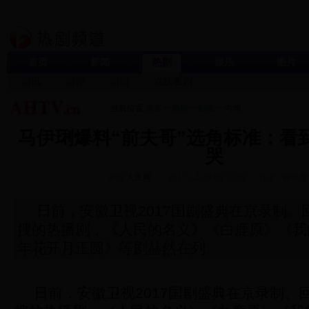
首页
新闻
热剧
娱乐
图片
剧讯
剧评
剧照
在线看剧
当前位置:
首页
>>
热剧
>>
剧讯
>>
内地
马伊琍爆料“前夫哥”选角标准：看
哭
来源:
人民网
2017-12-29 09:37:52
作者:
评论数
日前，安徽卫视2017国剧盛典在京录制。回
搜的热播剧，《人民的名义》《白鹿原》《我
年花开月正圆》等剧赫然在列。
日前，安徽卫视2017国剧盛典在京录制。回