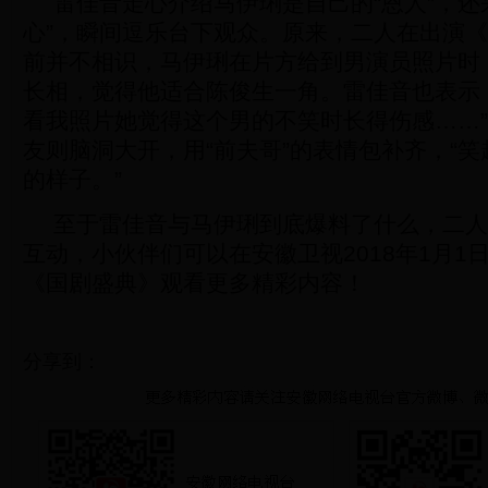
雷佳音走心介绍马伊琍是自己的“恩人”，还
心”，瞬间逗乐台下观众。原来，二人在出演
前并不相识，马伊琍在片方给到男演员照片时
长相，觉得他适合陈俊生一角。雷佳音也表示
看我照片她觉得这个男的不笑时长得伤感……
友则脑洞大开，用“前夫哥”的表情包补齐，“
的样子。”
至于雷佳音与马伊琍到底爆料了什么，二人
互动，小伙伴们可以在安徽卫视2018年1月1日
《国剧盛典》观看更多精彩内容！
分享到：