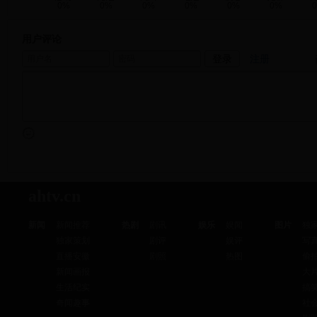
0%
0%
0%
0%
0%
0%
用户评论
注册
ahtv.cn
新闻
新闻推荐
热剧
剧讯
娱乐
娱闻
图片
独
独家策划
剧评
娱评
写
直播安徽
剧照
热图
偷
新闻画报
大
生活纪实
搞
奇闻趣事
社