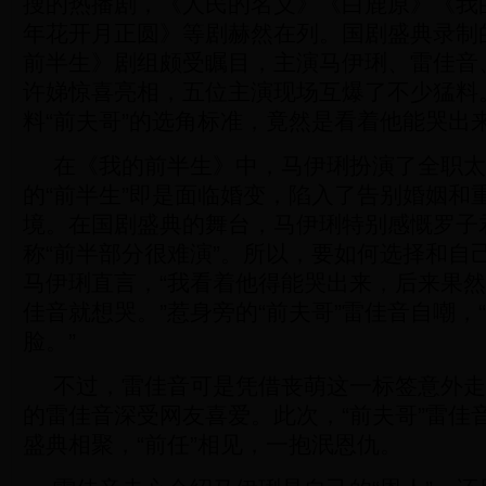
搜的热播剧，《人民的名义》《白鹿原》《我
年花开月正圆》等剧赫然在列。国剧盛典录制
前半生》剧组颇受瞩目，主演马伊琍、雷佳音
许娣惊喜亮相，五位主演现场互爆了不少猛料
料“前夫哥”的选角标准，竟然是看着他能哭出
在《我的前半生》中，马伊琍扮演了全职太
的“前半生”即是面临婚变，陷入了告别婚姻和
境。在国剧盛典的舞台，马伊琍特别感慨罗子
称“前半部分很难演”。所以，要如何选择和自
马伊琍直言，“我看着他得能哭出来，后来果
佳音就想哭。”惹身旁的“前夫哥”雷佳音自嘲，
脸。”
不过，雷佳音可是凭借丧萌这一标签意外走
的雷佳音深受网友喜爱。此次，“前夫哥”雷佳
盛典相聚，“前任”相见，一抱泯恩仇。