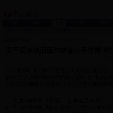
首页
新闻
热剧
娱乐
图片
剧讯
剧评
剧照
在线看剧
当前位置:
首页
>>
热剧
>>
剧讯
>>
内地
吴千语冷淡回应与林峯分手传闻 称
来源:网络
2018-01-02 10:35:57
作者:
评论数:
?北京时间1月2日消息，据香港媒体报导，
侣档”艺人出席倒数活动甜蜜放闪，但近日被
12月31日晚却独自出席活动，只与师弟栢天
北京时间1月2日消息，据香港媒体报导，
档”艺人出席倒数活动甜蜜放闪，但近日被传情