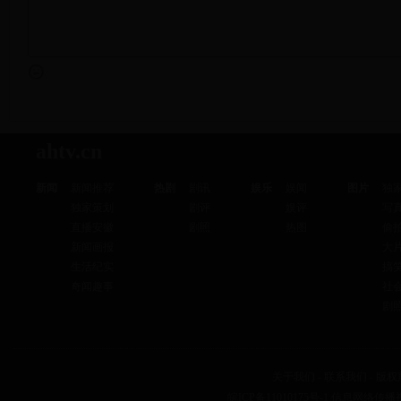
ahtv.cn
新闻
新闻推荐
热剧
剧讯
娱乐
娱闻
图片
独
独家策划
剧评
娱评
写
直播安徽
剧照
热图
偷
新闻画报
大
生活纪实
搞
奇闻趣事
社
剧
关于我们
-
联系我们
-
版权
皖ICP备11010175号-1
信息网络传播视听