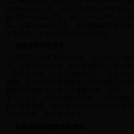
31日晚却独自出席活动，只与师弟栢天男现
[微博]分手的传闻，吴千语吞吞吐吐不置可否
超过两个月没见过面。她说：“不止两个月，
剧，连家人都没时间见，有时放假都宁愿休息
各有各忙，连互相探班的机会都没有。
避答是否仍是男友
提及二人的关系扑朔迷离，吴千语说：“如
言，大家有时会联络，因大家都很忙。我知道
一会儿说结婚，一会儿说生孩子。（这次传分
揣测，工作对我而言很重要，没时间顾及其他
峰是否仍是男友？吴千语尴尬语塞：“少见。
友？）少见，大家给我们空间吧！（尝试挽回
很多事很难说。”吴千语在访问过程中对答冷
追求的传闻，也没有追求者。
何雁诗没获邀情侣档演出