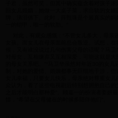
子君，虽然可笑，但其中确实蕴含着对孩子浓
回女儿婚姻，她做一大桌子菜，求出轨的女婿
牌，涕泪俱下。此时，薛甄珠是个最真实的妈
一的铠甲，唯一的软肋。”
对此，有观众感慨：“不管女儿多大，母亲
女孩。而女儿在母亲面前总会叛逆。试想，在
候，又有谁没说过几句伤害父母的话呢？马卫
对母女，互相嫌弃又互相深爱，可能这就是大
的母女关系吧。”“马卫华虽然对年近30的女
制，对她的爱情、婚姻都事无巨细地干涉，但
女儿幸福，只要女儿快乐，母亲绝对尊重女儿
众认为，看了这些电视剧后特别想拥抱自己的
之后才能明白那种爱”。顾嘉一的扮演者姜妍
惜，“希望在父母健在的时候多陪伴他们”。