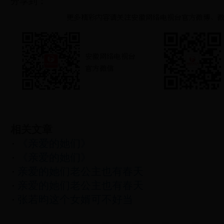
分享到：
相关文章
《亲爱的她们》
《亲爱的她们》
亲爱的她们老公主也有春天
亲爱的她们老公主也有春天
张若昀这个女婿可不好当