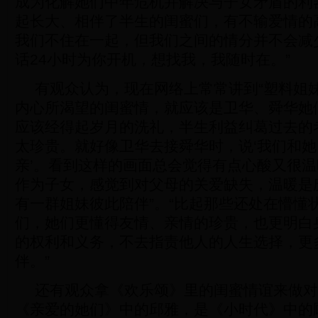
成为化解她们中年危机并解决与子女矛盾的利
起长大、相伴了半生的闺蜜们，有不输爱情的
我们不住在一起，但我们之间的情分并不会减
话24小时为你开机，想找我，我随时在。”
有观众认为，现在网络上常常讲到“塑料姐
内心所渴望的闺蜜情，就应该是卫华、舜华她
应该经得起岁月的洗礼，半生利益纠葛过去的
太珍贵。就好像卫华去接舜华时，说‘我们和
亲’。看到这样的画面总会觉得有点心酸又很
作为子女，感觉到对父母的关爱缺失，温暖是
有一群姐妹彼此陪伴”。“比起那些还处在懵懂
们，她们更懂得友情、亲情的珍贵，也更明白
的权利和义务，不去指责他人的人生选择，更
伴。”
还有观众拿《欢乐颂》里的闺蜜情谊来做对
《亲爱的她们》中的邱雅，是《小时代》中的