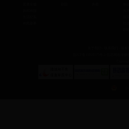
直播安徽
剧照
热图
偷
新闻画报
大
生活纪实
搞
奇闻趣事
社
剧
关于我们
-
联系我们
-
版权
皖ICP备11010175号-1
信息网络传播视听
Copyr
?
?
皖