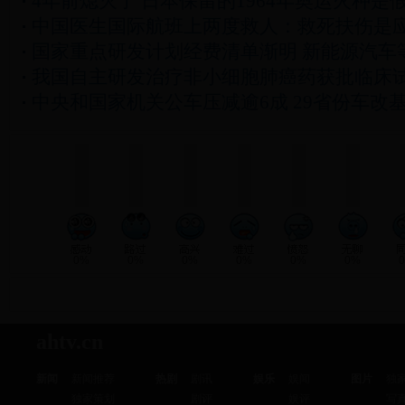
4年前熄灭了 日本保留的1964年奥运火种是
中国医生国际航班上两度救人：救死扶伤是
国家重点研发计划经费清单渐明 新能源汽车
我国自主研发治疗非小细胞肺癌药获批临床
中央和国家机关公车压减逾6成 29省份车改
0%
0%
0%
0%
0%
0%
ahtv.cn
新闻
新闻推荐
热剧
剧讯
娱乐
娱闻
图片
独
独家策划
剧评
娱评
写