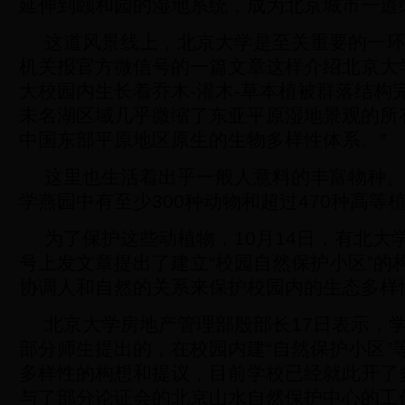
延伸到颐和园的湿地系统，成为北京城市一道
这道风景线上，北京大学是至关重要的一环
机关报官方微信号的一篇文章这样介绍北京大
大校园内生长着乔木-灌木-草本植被群落结构
未名湖区域几乎微缩了东亚平原湿地景观的所
中国东部平原地区原生的生物多样性体系。”
这里也生活着出乎一般人意料的丰富物种。
学燕园中有至少300种动物和超过470种高等
为了保护这些动植物，10月14日，有北大
号上发文章提出了建立“校园自然保护小区”的
协调人和自然的关系来保护校园内的生态多样
北京大学房地产管理部殷部长17日表示，
部分师生提出的，在校园内建“自然保护小区”
多样性的构想和提议，目前学校已经就此开了
与了部分论证会的北京山水自然保护中心的工