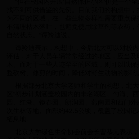
“但在校园内开展‘自然保护小区’仍是一个
找不到可供借鉴的先例。目前我们的构想中，
为不同的区域，在一些生物多样性需要重点保
不清理枯木落叶，也避免使用除草剂等农药，
自然状态。”谭羚迪说。
谭羚迪表示，构想中，今后北大可以对校内
评估，对于人员车辆常常经过的地区，应当及
木。而对于一些人迹罕至的区域，则可以以保
整砍树、修剪的时间，降低对野生动物的影响
根据部分北京大学老师和学生的构想，北大
区”初步计划涵盖校园内的未名湖区、勺海、
园、红湖、镜春园、朗润园、燕南园和西门外
次生林等地。面积约42.5公顷，覆盖了校园
栖息地。
北京大学绿色生命协会前会长曹恭元表示，