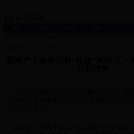
首页
新闻
热剧
娱乐
热图
娱闻
娱评
当前位置:
首页
>>
娱乐
>>
娱闻
>>
内地
蔡琳产子高梓淇晒“礼物”脚印 又一
开花结果
来源:腾讯娱乐
2017-12-14 08:53:16
作者:
评论数
12月12日晚，演员高梓淇在微博宣布了自
好消息，他和韩国著名女演员蔡琳的儿子小“礼
了这个世界上。
高梓淇在微博上晒出了自己陪产的照片和儿