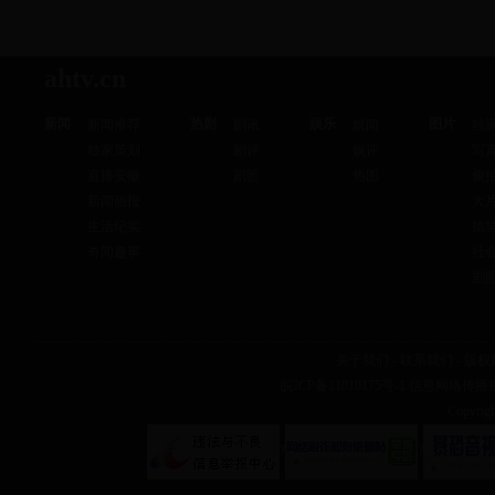
ahtv.cn
新闻
热剧
娱乐
图片
新闻推荐
剧讯
娱闻
独
独家策划
剧评
娱评
写
直播安徽
剧照
热图
偷
新闻画报
大
生活纪实
搞
奇闻趣事
社
剧
关于我们
-
联系我们
-
版权
皖ICP备11010175号-1
信息网络传播视听
Copyr
?
?