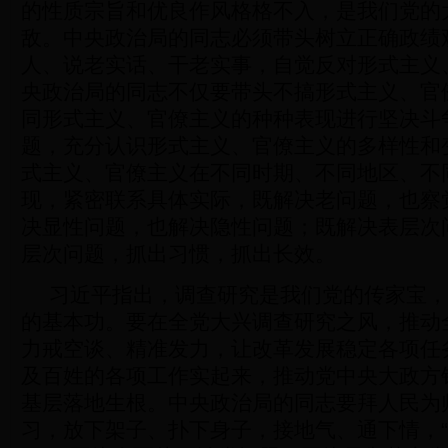
的性质宗旨和优良作风格格不入，是我们党的
敌。中央政治局的同志必须带头树立正确政绩
人、说老实话、干老实事，自觉反对形式主义
央政治局的同志不仅要带头不搞形式主义、官
同形式主义、官僚主义的种种表现进行坚决斗
题，充分认识形式主义、官僚主义的多样性和
式主义、官僚主义在不同时期、不同地区、不
现，紧密联系具体实际，既解决老问题，也察
决显性问题，也解决隐性问题；既解决表层次
层次问题，抓出习惯，抓出长效。
习近平指出，调查研究是我们党的传家宝，
的基本功。要在全党大兴调查研究之风，推动
力戒空谈、精准发力，让改革发展稳定各项任
及百姓的各项工作实起来，推动党中央大政方
基层落地生根。中央政治局的同志要拜人民为
习，放下架子、扑下身子，接地气、通下情，“