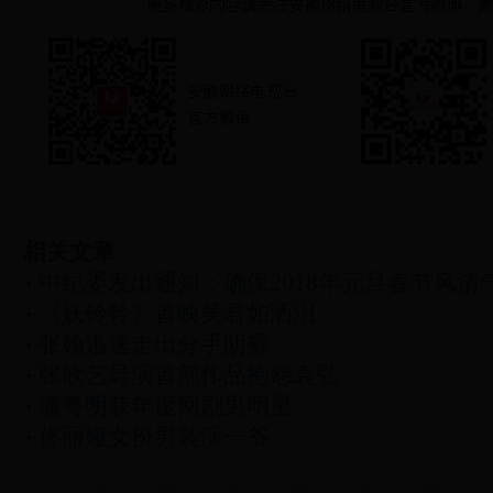
相关文章
中纪委发出通知：确保2018年元旦春节风清
《妖铃铃》首映吴君如洒泪
张翰迅速走出分手阴霾
张歆艺导演首部作品抱怨袁弘
潘粤明获年度网剧男明星
佟丽娅女扮男装演一爷