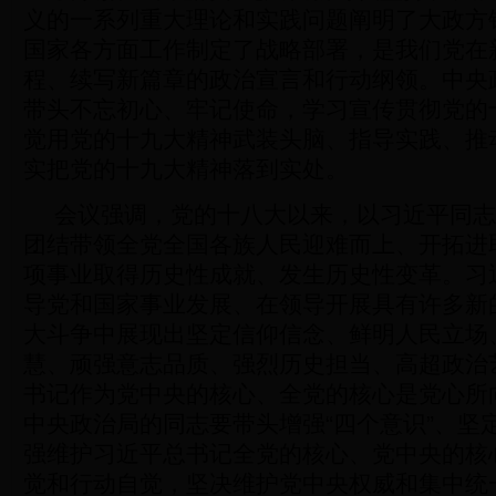
义的一系列重大理论和实践问题阐明了大政方
国家各方面工作制定了战略部署，是我们党在
程、续写新篇章的政治宣言和行动纲领。中央
带头不忘初心、牢记使命，学习宣传贯彻党的
觉用党的十九大精神武装头脑、指导实践、推
实把党的十九大精神落到实处。
会议强调，党的十八大以来，以习近平同志
团结带领全党全国各族人民迎难而上、开拓进
项事业取得历史性成就、发生历史性变革。习
导党和国家事业发展、在领导开展具有许多新
大斗争中展现出坚定信仰信念、鲜明人民立场
慧、顽强意志品质、强烈历史担当、高超政治
书记作为党中央的核心、全党的核心是党心所
中央政治局的同志要带头增强“四个意识”、坚定
强维护习近平总书记全党的核心、党中央的核
觉和行动自觉，坚决维护党中央权威和集中统