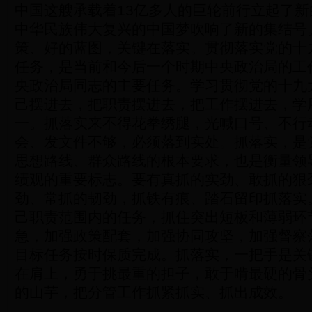
中国这艘承载着13亿多人的巨轮前行立起了
中华民族伟大复兴的中国梦吹响了新的集结号
策、好的蓝图，关键在落实。贯彻落实党的十
任务，是当前和今后一个时期中央政治局的工
央政治局同志的主要任务。学习贯彻党的十九
己摆进去，把职责摆进去，把工作摆进去，学
一。抓落实来不得花拳绣腿，光喊口号、不行
会、发文件不够，必须落到实处。抓落实，是
思想路线、群众路线的根本要求，也是衡量领
绩观的重要标志。要有真抓的实劲、敢抓的狠
劲、常抓的韧劲，抓铁有痕、踏石留印抓落实
己职责范围内的任务，抓住突出短板和薄弱环
急，加强政策配套，加强协同攻坚，加强督察
目标任务按时保质完成。抓落实，一把手是关
在肩上，勇于挑最重的担子，敢于啃最硬的骨
的山芋，把分管工作抓紧抓实、抓出成效。