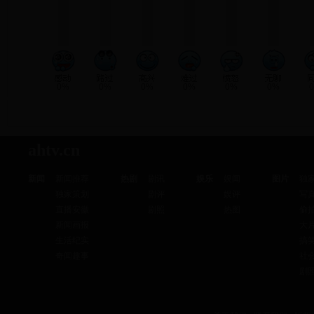
0%
0%
0%
0%
0%
0%
ahtv.cn
新闻
新闻推荐
热剧
剧讯
娱乐
娱闻
图片
独
独家策划
剧评
娱评
写
直播安徽
剧照
热图
偷
新闻画报
大
生活纪实
搞
奇闻趣事
社
剧