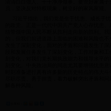
清清白白做人、干干净净做事。要管好家属子
员，坚决反对特权现象，树立好的家风家规。
习近平指出，我们党是生于忧患、成长于忧
的政党。正是一代代中国共产党人心存忧患、
结带领中国人民不断从胜利走向新的胜利。我
的，但我们前进道路上面临的困难和风险也不
发生了深刻变化，面对的矛盾和问题发生了深
段和发展任务发生了深刻变化，工作对象和工
刻变化，对我们党长期执政能力和领导水平的
刻变化。中央政治局的同志尤其要增强忧患意
时刻准备进行具有许多新的历史特点的伟大斗
尽职尽责、勇于担责，着力破解突出矛盾和问
解各种风险。
分享到：