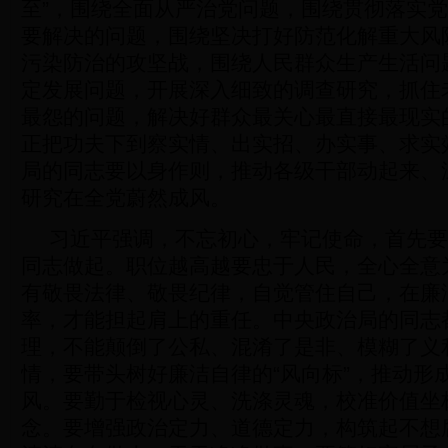
至”，围绕全面从严治党问题，围绕贯彻落实
要解决的问题，围绕坚决打好防范化解重大风
污染防治的攻坚战，围绕人民群众生产生活问
定发展问题，开展深入细致的调查研究，抓住
最怨的问题，解决好群众最关心最直接最现实
正把功夫下到察实情、出实招、办实事、求实
局的同志要以身作则，推动各级干部动起来、
研究在全党蔚然成风。
习近平强调，不忘初心，牢记使命，首先要
同志做起。职位越高越要忠于人民，全心全意
有敬畏法律、敬畏纪律，自觉管住自己，在廉
率，才能担起肩上的重任。中央政治局的同志
理，不能颠倒了公私、混淆了是非、模糊了义
情，要带头树好廉洁自律的“风向标”，推动形
风。要勤于检视心灵、洗涤灵魂，校准价值坐
念。要增强政治定力、道德定力，构筑起不想