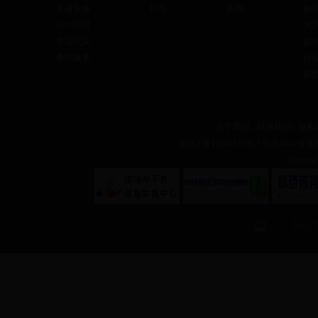
直播安徽
剧照
热图
偷
新闻画报
大
生活纪实
搞
奇闻趣事
社
剧
关于我们
-
联系我们
-
版权
皖ICP备11010175号-1
信息网络传播视听
Copyr
?
?
皖公网