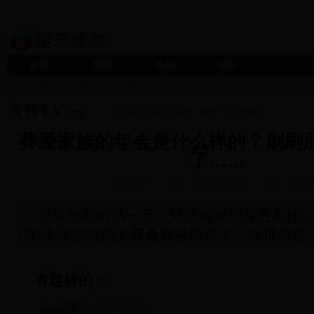
首页
新闻
热剧
娱乐
热图
娱闻
娱评
当前位置:
首页
>>
娱乐
>>
娱评
>>
娱评推荐
葬爱家族的年会是什么样的？刷刷
了……
来源:环球网
2017-12-31 10:23:57
作者:
评论数
元旦假期的第一天，环环醒来照常在刷(批)朋
(章)发现朋友圈又双叒叕被刷屏了，满屏都是
有这样的：