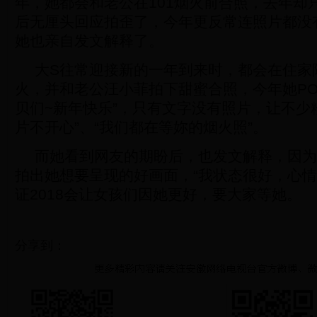
年，她都会和老公在101烟火前合照，去年却
后无厘头回应拍歪了，今年更反常连照片都没
她也亲自发文解释了。
大S往常迎接新的一年到来时，都会在住家附
火，并和老公汪小菲拍下甜蜜合照，今年她PO出
贝们~新年快乐”，只有文字没有照片，让不少
片不开心”、“我们都在等妳的烟火照”。
而她看到网友的期盼后，也发文解释，因为
拍出她想要呈现的好画面，“我状态很好，心情
证2018会让女孩们因她更好，要大家等她。
分享到：