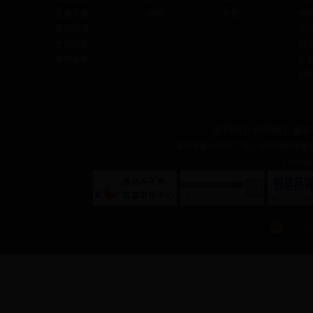
直播安徽
剧照
热图
偷
新闻画报
大
生活纪实
搞
奇闻趣事
社
剧
关于我们
-
联系我们
-
版权
皖ICP备11010175号-1
信息网络传播视听
Copyr
?
?
皖