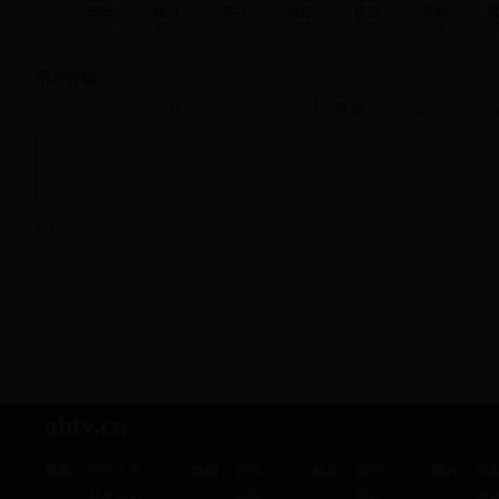
0%
0%
0%
0%
0%
0%
用户评论
注册
ahtv.cn
新闻
新闻推荐
热剧
剧讯
娱乐
娱闻
图片
独
独家策划
剧评
娱评
写