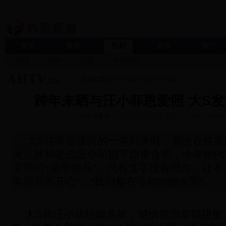
首页
新闻
热剧
娱乐
图片
剧讯
剧评
剧照
在线看剧
当前位置:
首页
>>
热剧
>>
剧讯
>>
内地
跨年未晒与汪小菲恩爱照 大S
来源:
齐鲁网
2018-01-02 10:49:10
作者:
评论数
大S往常迎接新的一年到来时，都会在住家附
火，并和老公汪小菲拍下甜蜜合照，今年她PO出
宝贝们~新年快乐”，只有文字没有照片，让不
有照片不开心”、“我们都在等妳的烟火照”。
大S和汪小菲结婚多年，感情依旧幸福甜蜜