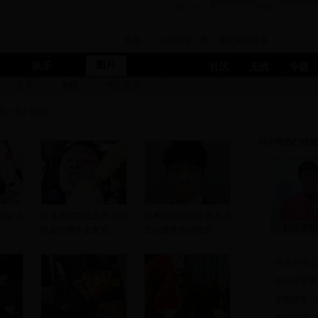
用户名
密码
热点：
《欢乐颂》男
蒋欣闺房好多
图片
娱乐
社区
无线
专题
大片
剧照
热门图片
页
>>
热门剧照
24小时热门视频
公益 八
杜海涛另类吃玉米 超级
潘粤明后台自拍 扮相温
杜淳谈剧
嗨皮仿佛手拿麦克
文尔雅表情搞怪反
得罪村书记
合作社突然
来吧掼军-20