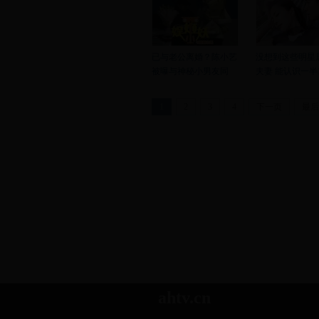
已与老公离婚？陈小艺
没想到这些明星
被曝与神秘小男友同
夫妻 能认识一半
1
2
3
4
下一页
最后
ahtv.cn