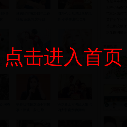
谁是今年演技
相声小品圈“
利正脸
林志玲宣布2018年工作
周杰伦女儿绑双马尾现
范冰冰弟弟范
女
骤减 谈感情:觉得自
身 小手撑桌抢吹寿
黄轩为何独得
岳云鹏没禁住
娱乐圈明星份
专题报道
点击进入首页
》阿拉蕾
纪凌尘曝在阚清子三十
又一明星因驾驶疏忽发
装
岁前求婚 大婚在计
生车祸，网友：天哪
公 周杰
杨幂吐槽拍戏遇不愉快
96岁赌王何鸿燊庆生 与
事：演戏一条过 导
四太甜蜜亲吻撒狗