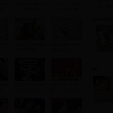
来吧掼军-20
林时隔
朱时茂与美女热吻？经
《芳华》正热《妖猫
凤台：救护
黑爆
纪人：礼貌性拥抱拒
传》又起 黄轩为何独
24小时热门新闻
制贺卡:
《捉妖记2》特辑 梁朝
余文乐赞老婆手制贺卡:
伟李宇春谈“胡”说
怎么画这么好
得罪村书
娱闻
蔚创作
郭晶晶霍启刚带娃做公
韩寒盛赞冯小刚《芳
有
益 网友大赞这个豪
华》：年度华语最佳电
刚出道就四