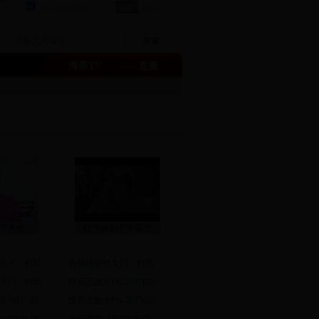
下次自动登录
注册
海豚TV
-----直播
中角色
杜淳谈剧中半裸出
儿子，村民
合作社突然关门，村民
关门，村民
快乐无敌大PK-2017062
170627-团
快乐无敌大PK-2017062