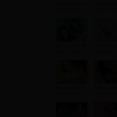
林心如为霍建华举办38
张国立王刚张铁
岁生日趴 贾静雯到
17年再合作 互
张歆艺导演首部作品抱
余文乐赞老婆手
怨袁弘：探班跟没来
怎么画这么好
苗苗：我就是何小萍，
华晨宇：为莫文
在《芳华》剧组被“
同名歌曲 明年或