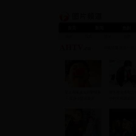
首页
新闻
热剧
独家
写真
搞笑
热图
当前位置:
首页
>>
首
安吉用橡皮泥自制猪鼻
周冬雨亲身助力
子 变身小猪逗趣呆
小时车程送温暖