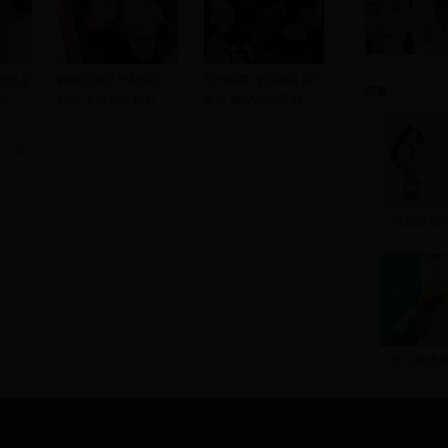
居然是
程晓玥短发早就回应了
邹市明带冉莹颖回乡下
写真
算
分手 女生分手就剪
老家 被父老乡亲围
一页
倪妮杨颖
李小鹏奥