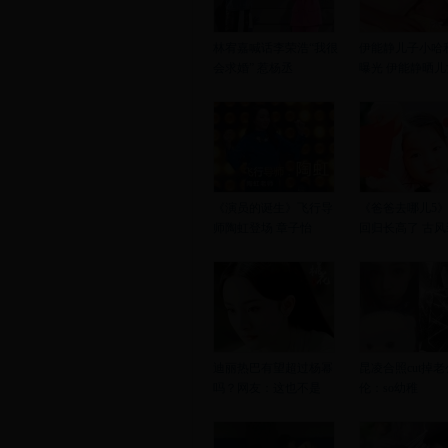
林宥嘉喊话李荣浩“我很
伊能静儿子小哈
会求婚” 惹杨丞
曝光 伊能静晒儿
《演员的诞生》飞行导
《爸爸去哪儿5
师陶虹登场 章子怡
回归长高了 古风
迪丽热巴有望超过杨幂
昆凌合照cut掉老
吗？网友：这也不是
伦：so幼稚