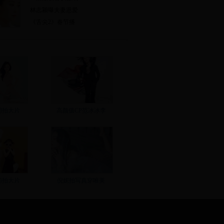
林志颖曝夫妻恩爱
《舌尖2》春节播
同拍大片
高颜值CP范冰冰李
莉拍大片
倪妮拍写真穿唯美