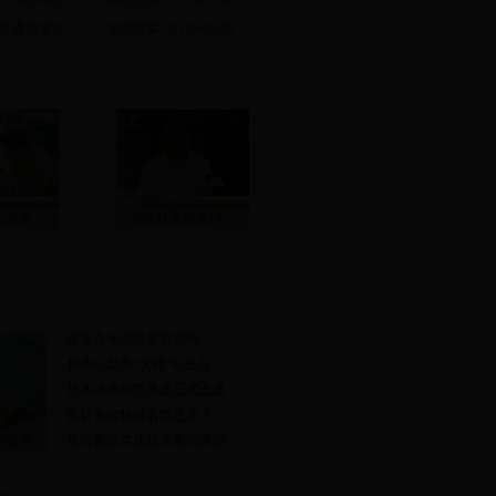
170628-团
来吧掼军-20170626-团
车遭遇事故
来吧掼军-20170628-团
记儿子，
合作社突然关门，
谁是今年演技最尬鲜肉
相声小品圈“大师”可长点
范冰冰弟弟范丞丞正式出道
黄轩为何独得名导恩宠？
岳云鹏没禁住娱乐圈的诱惑
处得罪