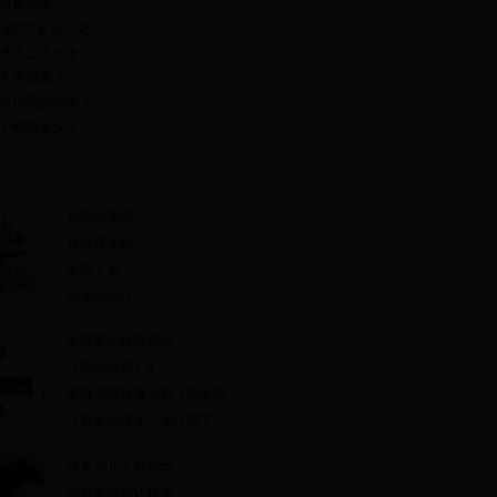
最尬鲜肉
大师”可长点心吧
丞丞正式出道
名导恩宠？
娱乐圈的诱惑？
子钱给多少？
我爱桃花源
超级育儿师
年轻十岁
加油好baby
学霸是怎样炼成的
《爱情公寓》4
安徽卫视独播大剧《闺中密
《爸爸去哪儿》走红细节
姚晨为儿子办百日
90后嫩模否认整成