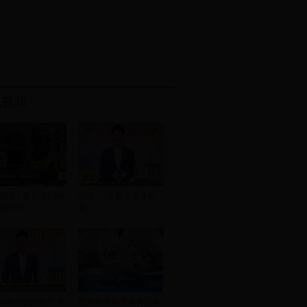
点视频
芜湖：豪车遇到鸡
武汉：“需要让座请叫
好几万
我”
15条地铁的合肥 你
世界标准刷牙姿势公布