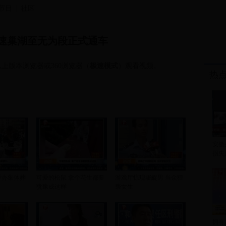
节目
社区
速巢湖至无为段正式通车
上版本浏览器或360浏览器（
极速模式
）观看视频。
热
安徽
损失
举办集体葬
可爱的松鼠 拿个花生都要
游戏厅惊现龌齪男 当众猥
犹豫成这样
亵女生
拥有