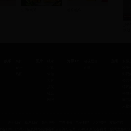
生活e点通
老爸老妈
抄近
损毁
娱乐
娱闻
图片
独家
海豚TV
电视栏目
直播
安徽
娱评
写真
直播
经济
热图
偷拍
影视
大片
公共
搞笑
综艺
社会
科教
剧照
国际
人物
关于我们
-
联系我们
-
版权声明
-
广告服务
-
电子邮箱
-
人才招聘
-
友情链接
P备11010175号-1
信息网络传播视听节目许可证号1204051 新闻备案号：皖网宣备0700