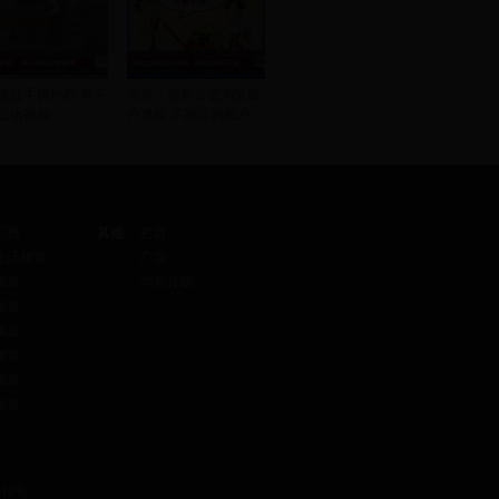
道徒手拆护栏 男子
南京：婚前公证淘宝账
公物被拘
户遭拒 不能证明账户
卫视
其他
栏目
生活频道
广告
频道
华星传媒
频道
频道
频道
频道
频道
10号