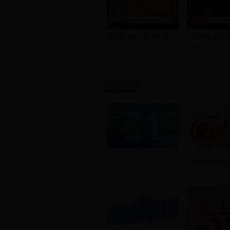
老师高考神叮嘱 句句戳中
男子拖拽虐待老
笑点
有话说
栏目推荐
天天315
小梦陪你看电影