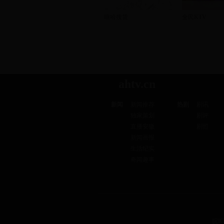
嘻哈搜货
全民KTV
ahtv.cn
新闻
新闻推荐
热剧
剧讯
独家策划
剧评
直播安徽
剧照
新闻画报
生活纪实
奇闻趣事
皖IC