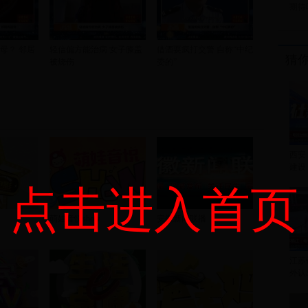
期待
母？ 邻居
轻信偏方能治病 女子膝盖
借酒耍疯打交警 自称“中纪
猜
被烧伤
委的”
西安
建设
点击进入首页
萌娃音悦show
安徽新闻联播
江苏
外认