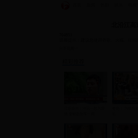
首页
新闻
热剧
娱乐
电视
北沿江高
704853
温馨提示：建议您使用谷歌、火狐、IE9以
分享视频>>
精彩推荐
江苏徐州：冲冠一怒为爱
奇葩！ 为猫狗
猫 拿钥匙划车一周
礼