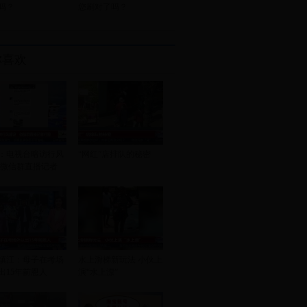
吗？
您刷对了吗？
你喜欢
：电视台暗访行风
“网红”店排队的秘密
 微信群直播记者
镇江：母子在考场
水上滑梯新玩法 小伙上
出15年前恩人
演“水上漂”