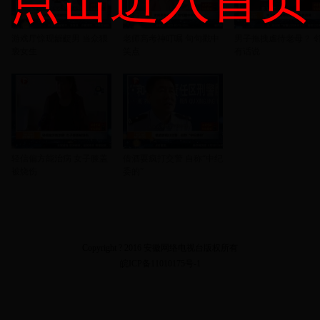
游戏厅惊现龌齪男 当众猥
老师高考神叮嘱 句句戳中
男子拖拽虐待老母？ 
亵女生
笑点
有话说
轻信偏方能治病 女子膝盖
借酒耍疯打交警 自称“中纪
被烧伤
委的”
Copyright ? 2016 安徽网络电视台版权所有
皖ICP备11010175号-1