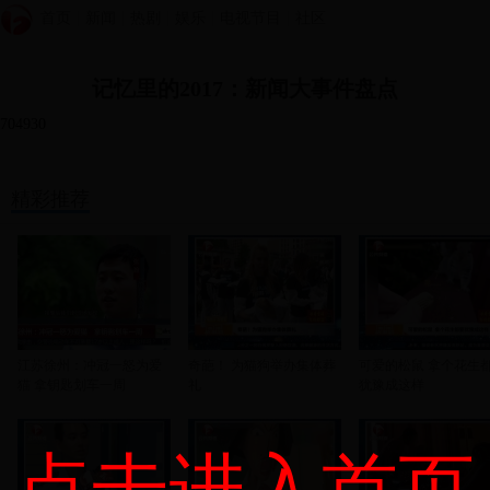
首页
新闻
热剧
娱乐
电视节目
社区
记忆里的2017：新闻大事件盘点
704930
精彩推荐
江苏徐州：冲冠一怒为爱
奇葩！ 为猫狗举办集体葬
可爱的松鼠 拿个花生
猫 拿钥匙划车一周
礼
犹豫成这样
点击进入首页