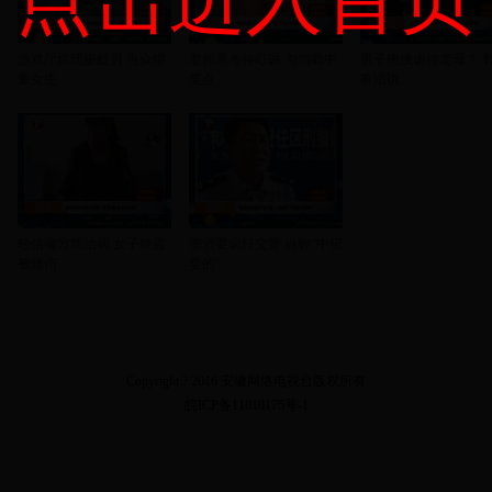
游戏厅惊现龌齪男 当众猥
老师高考神叮嘱 句句戳中
男子拖拽虐待老母？ 
亵女生
笑点
有话说
轻信偏方能治病 女子膝盖
借酒耍疯打交警 自称“中纪
被烧伤
委的”
Copyright ? 2016 安徽网络电视台版权所有
皖ICP备11010175号-1